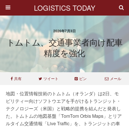
LOGISTICS TODAY
2026年7月3日
トムトム、交通事業者向け配車
精度を強化
共有
ツイート
ピン
メール
地図・位置情報技術のトムトム（オランダ）は2日、モ
ビリティー向けソフトウエアを手がけるトランジット・
テクノロジーズ（米国）と戦略的提携を結んだと発表し
た。トムトムの地図基盤「TomTom Orbis Maps」とリア
ルタイム交通情報「Live Traffic」を、トランジットの車