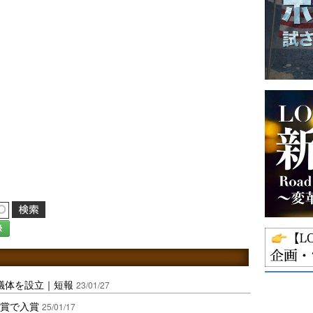
録
会議体を設立｜短報
23/01/27
告賞で入賞
25/01/17