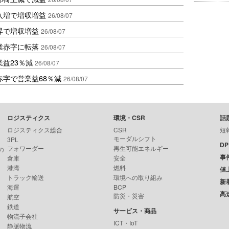
入増で増収増益
26/08/07
昇で増収増益
26/08/07
業赤字に転落
26/08/07
益23％減
26/08/07
赤字で営業益68％減
26/08/07
ロジスティクス
環境・CSR
話
ロジスティクス総合
CSR
短
モーダルシフト
3PL
D
フォワーダー
再生可能エネルギー
の
事
倉庫
安全
港湾
燃料
値
トラック輸送
環境への取り組み
新
海運
BCP
高
防災・災害
航空
鉄道
サービス・商品
物流子会社
ICT・IoT
静脈物流