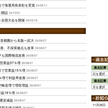
推進で海運局長表彰を受賞
24/06/11
を開設
24/10/01
競う全国大会を開催
26/03/18
、首都圏から名阪へ拡大
26/08/07
に改善、不採算拠点も改革
26/08/07
字も国際物流改善
26/08/07
営業益57％増
26/08/07
過去記事
果で営業益15％増
26/08/07
2％増で利益率改善
26/08/07
過去記事
空輸送増で増収増益
26/08/07
業益18％増
26/08/07
も運送減益
26/08/07
11月26日
部荷主減で減益
26/08/07