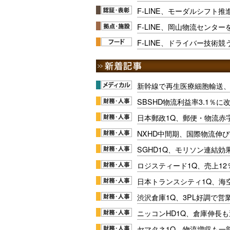
F-LINE、モーダルシフト
F-LINE、岡山物流センター
F-LINE、ドライバー技術
新幹線で再生医療細胞輸送
SBSHD物流利益率3.1％
日本郵政1Q、郵便・物流赤
NXHD中間期、国際物流伸び
SGHD1Q、モリソン連結効
ロジスティード1Q、売上1
日本トランスシティ1Q、海
渋沢倉庫1Q、3PL好調で営
ニッコンHD1Q、倉庫伸長
ヤマタネ1Q、物流増収も一