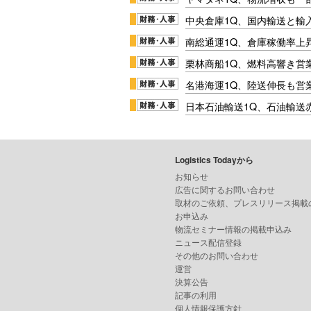
中央倉庫1Q、国内輸送と輸
南総通運1Q、倉庫稼働率上
栗林商船1Q、燃料高響き営
名港海運1Q、陸送伸長も営業
日本石油輸送1Q、石油輸送
Logistics Todayから
お知らせ
広告に関するお問い合わせ
取材のご依頼、プレスリリース掲載
お申込み
物流セミナー情報の掲載申込み
ニュース配信登録
その他のお問い合わせ
運営
決算公告
記事の利用
個人情報保護方針