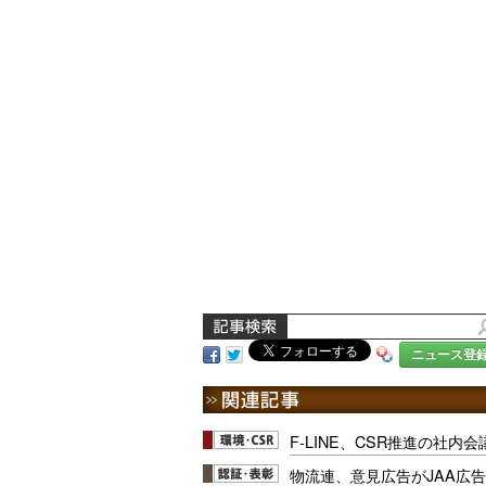
ニュース登
F-LINE、CSR推進の社内
物流連、意見広告がJAA広