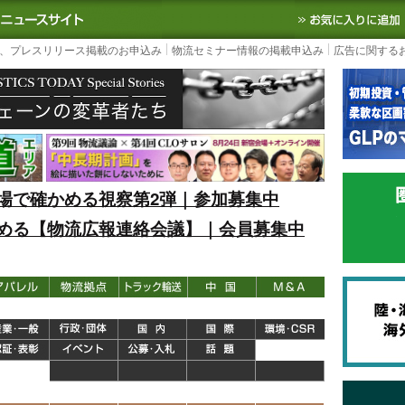
S TODAY｜国内最大の物流ニュースサイト
3PL, SCMなど国内外の最新の物流
、プレスリリース掲載のお申込み
物流セミナー情報の掲載申込み
広告に関する
場で確かめる視察第2弾｜参加募集中
める【物流広報連絡会議】｜会員募集中