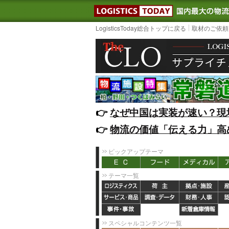
LOGISTIC
LogisticsToday総合トップに戻る
取材のご依頼
👉️
なぜ中国は実装が速い？現
👉️
物流の価値「伝える力」高
ピックアップテーマ
テーマ一覧
スペシャルコンテンツ一覧