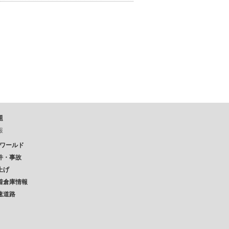
題
報
Pワールド
件・事故
上げ
着倉庫情報
速道路