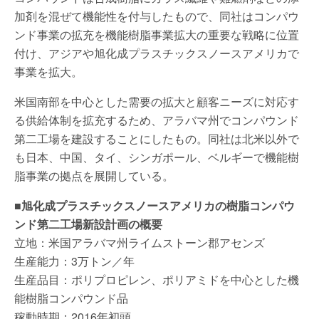
加剤を混ぜて機能性を付与したもので、同社はコンパウ
ンド事業の拡充を機能樹脂事業拡大の重要な戦略に位置
付け、アジアや旭化成プラスチックスノースアメリカで
事業を拡大。
米国南部を中心とした需要の拡大と顧客ニーズに対応す
る供給体制を拡充するため、アラバマ州でコンパウンド
第二工場を建設することにしたもの。同社は北米以外で
も日本、中国、タイ、シンガポール、ベルギーで機能樹
脂事業の拠点を展開している。
■旭化成プラスチックスノースアメリカの樹脂コンパウ
ンド第二工場新設計画の概要
立地：米国アラバマ州ライムストーン郡アセンズ
生産能力：3万トン／年
生産品目：ポリプロピレン、ポリアミドを中心とした機
能樹脂コンパウンド品
稼動時期：2016年初頭