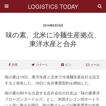
LOGISTICS TODAY
2014年6月19日
味の素、北米に冷麺生産拠点、
東洋水産と合弁
共有
ツイート
ピン
メール
味の素は19日、東洋水産と北米で冷凍麺生産会社を設立
すると発表した。18日に合弁事業契約を締結した。
味の素が80％を出資する合弁会社の社名は「味の素東洋
フローズンヌードルズ」とし、米国オレゴン州ポートラ
ンド市に拠点を開設。味の素グループが事業運営の支援