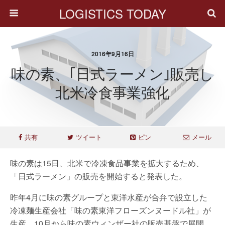
LOGISTICS TODAY
2016年9月16日
味の素、｢日式ラーメン｣販売し
北米冷食事業強化
共有
ツイート
ピン
メール
味の素は15日、北米で冷凍食品事業を拡大するため、
「日式ラーメン」の販売を開始すると発表した。
昨年4月に味の素グループと東洋水産が合弁で設立した
冷凍麺生産会社「味の素東洋フローズンヌードル社」が
生産、10月から味の素ウィンザー社の販売基盤で展開