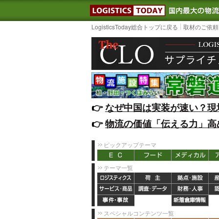
LOGISTIC
LogisticsToday総合トップに戻る
取材のご依頼
👉️
なぜ中国は実装が速い？現
👉️
物流の価値「伝える力」高
ピックアップテーマ
テーマ一覧
スペシャルコンテンツ一覧