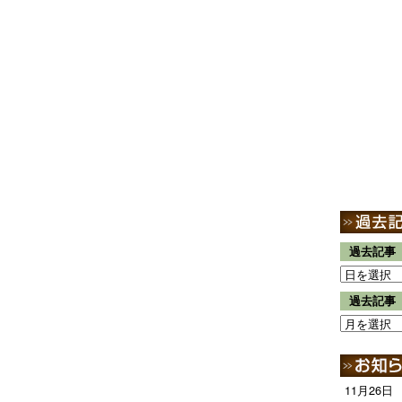
過去記事
過去記事
11月26日