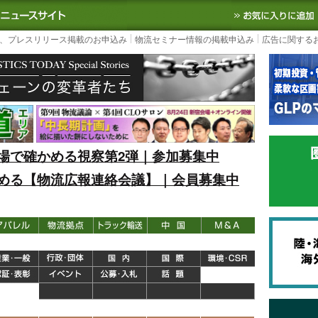
S TODAY｜国内最大の物流ニュースサイト
3PL, SCMなど国内外の最新の物流
、プレスリリース掲載のお申込み
物流セミナー情報の掲載申込み
広告に関する
場で確かめる視察第2弾｜参加募集中
める【物流広報連絡会議】｜会員募集中