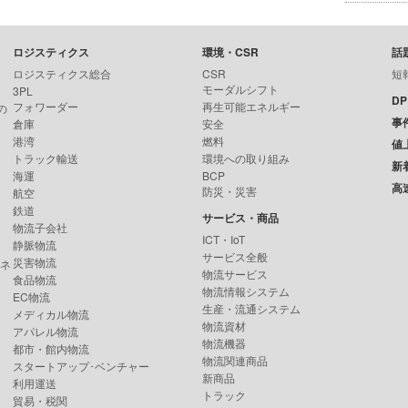
ロジスティクス
環境・CSR
話
ロジスティクス総合
CSR
短
モーダルシフト
3PL
D
フォワーダー
再生可能エネルギー
の
事
倉庫
安全
港湾
燃料
値
トラック輸送
環境への取り組み
新
海運
BCP
高
防災・災害
航空
鉄道
サービス・商品
物流子会社
ICT・IoT
静脈物流
サービス全般
災害物流
ンネ
物流サービス
食品物流
物流情報システム
EC物流
生産・流通システム
メディカル物流
物流資材
アパレル物流
物流機器
都市・館内物流
物流関連商品
スタートアップ･ベンチャー
新商品
利用運送
トラック
貿易・税関