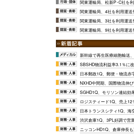
関東運輸局、松新P･C社を
関東運輸局、4社を利用運送
関東運輸局、3社を利用運送
関東運輸局、9社を利用運送
新幹線で再生医療細胞輸送
SBSHD物流利益率3.1％
日本郵政1Q、郵便・物流赤
NXHD中間期、国際物流伸び
SGHD1Q、モリソン連結効
ロジスティード1Q、売上1
日本トランスシティ1Q、海
渋沢倉庫1Q、3PL好調で営
ニッコンHD1Q、倉庫伸長