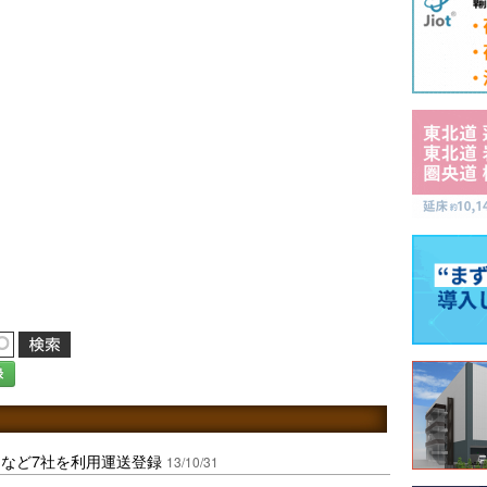
録
など7社を利用運送登録
13/10/31