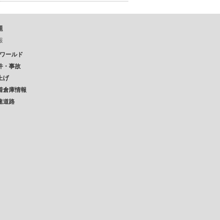
題
報
Pワールド
件・事故
上げ
着倉庫情報
速道路