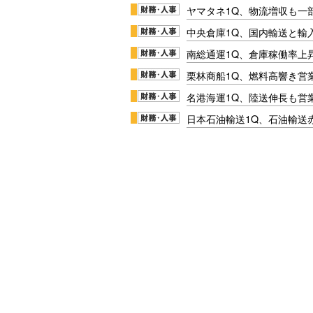
ヤマタネ1Q、物流増収も一
中央倉庫1Q、国内輸送と輸
南総通運1Q、倉庫稼働率上
栗林商船1Q、燃料高響き営
名港海運1Q、陸送伸長も営業
日本石油輸送1Q、石油輸送