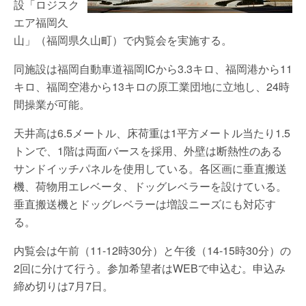
設「ロジスク
エア福岡久
山」（福岡県久山町）で内覧会を実施する。
同施設は福岡自動車道福岡ICから3.3キロ、福岡港から11
キロ、福岡空港から13キロの原工業団地に立地し、24時
間操業が可能。
天井高は6.5メートル、床荷重は1平方メートル当たり1.5
トンで、1階は両面バースを採用、外壁は断熱性のある
サンドイッチパネルを使用している。各区画に垂直搬送
機、荷物用エレベータ、ドッグレベラーを設けている。
垂直搬送機とドッグレベラーは増設ニーズにも対応す
る。
内覧会は午前（11-12時30分）と午後（14-15時30分）の
2回に分けて行う。参加希望者はWEBで申込む。申込み
締め切りは7月7日。