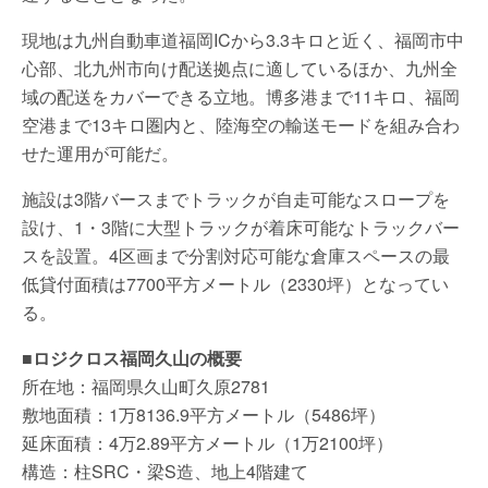
現地は九州自動車道福岡ICから3.3キロと近く、福岡市中
心部、北九州市向け配送拠点に適しているほか、九州全
域の配送をカバーできる立地。博多港まで11キロ、福岡
空港まで13キロ圏内と、陸海空の輸送モードを組み合わ
せた運用が可能だ。
施設は3階バースまでトラックが自走可能なスロープを
設け、1・3階に大型トラックが着床可能なトラックバー
スを設置。4区画まで分割対応可能な倉庫スペースの最
低貸付面積は7700平方メートル（2330坪）となってい
る。
■ロジクロス福岡久山の概要
所在地：福岡県久山町久原2781
敷地面積：1万8136.9平方メートル（5486坪）
延床面積：4万2.89平方メートル（1万2100坪）
構造：柱SRC・梁S造、地上4階建て