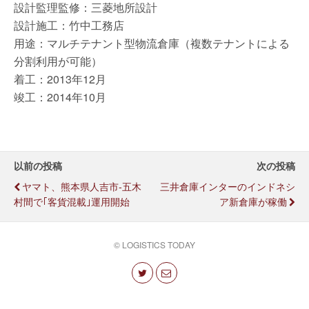
設計監理監修：三菱地所設計
設計施工：竹中工務店
用途：マルチテナント型物流倉庫（複数テナントによる
分割利用が可能）
着工：2013年12月
竣工：2014年10月
以前の投稿
次の投稿
ヤマト、熊本県人吉市-五木
三井倉庫インターのインドネシ
村間で｢客貨混載｣運用開始
ア新倉庫が稼働
© LOGISTICS TODAY