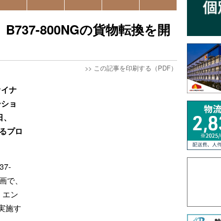
737-800NGの貨物転換を開
>>
この記事を印刷する（PDF）
ァイナ
ーショ
日、
するプロ
7-
計画で、
・エン
実施す