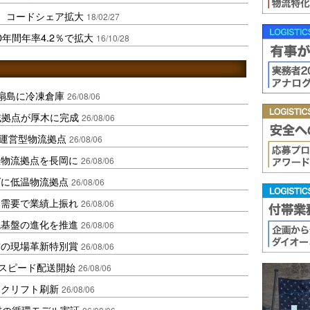
、コードシェア拡大
18/02/27
年間年率4.2％で拡大
16/10/28
扇島に冷凍倉庫
26/08/06
域拠点が厚木に完成
26/08/06
運営型物流拠点
26/08/06
温物流拠点を長岡に
26/08/06
ダに低温物流拠点
26/08/06
送需要で業績上振れ
26/08/06
流基盤の進化を推進
26/08/06
賞の現場革新特別賞
26/08/06
しスピード配送開始
26/08/06
ークリフト刷新
26/08/06
材の循環モデル実証