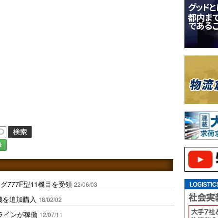
録
777F型11機目を受領
22/06/03
機を追加購入
18/02/02
ラインが稼働
12/07/11