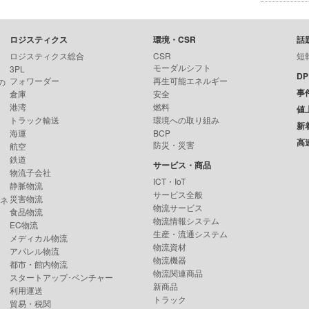
ロジスティクス
環境・CSR
話
ロジスティクス総合
CSR
短
モーダルシフト
3PL
D
フォワーダー
再生可能エネルギー
の
事
倉庫
安全
港湾
燃料
値
トラック輸送
環境への取り組み
新
海運
BCP
高
防災・災害
航空
鉄道
サービス・商品
物流子会社
ICT・IoT
静脈物流
サービス全般
災害物流
ンネ
物流サービス
食品物流
物流情報システム
EC物流
生産・流通システム
メディカル物流
物流資材
アパレル物流
物流機器
都市・館内物流
物流関連商品
スタートアップ･ベンチャー
新商品
利用運送
トラック
貿易・税関