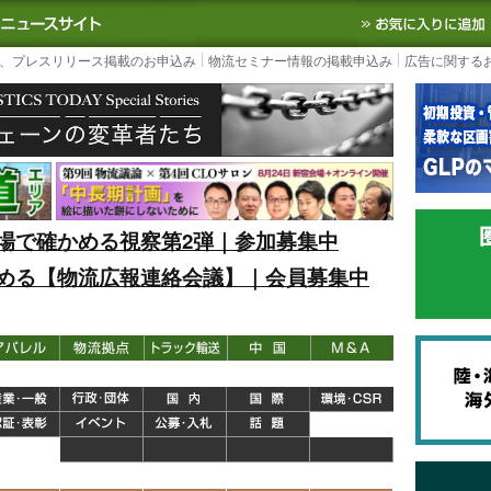
S TODAY｜国内最大の物流ニュースサイト
3PL, SCMなど国内外の最新の物流
、プレスリリース掲載のお申込み
物流セミナー情報の掲載申込み
広告に関する
場で確かめる視察第2弾｜参加募集中
める【物流広報連絡会議】｜会員募集中