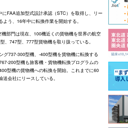
中にFAA追加型式設計承認（STC）を取得し、リー
るよう、16年中に転換作業を開始する。
航空機部門は現在、100機近くの貨物機を世界の航空
7型、747型、777型貨物機を取り扱っている。
グ737-300型機、-400型機を貨物機に転換する
67-200型機も旅客機・貨物機転換プログラムの
-400型機の貨物機への転換を開始。これまでに60
輸送会社にリースしている。