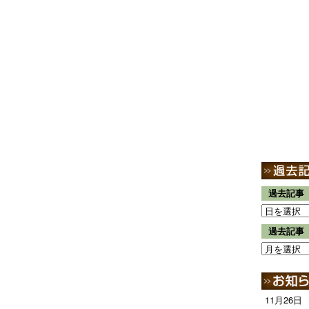
過去記事
過去記事
11月26日