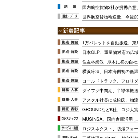
国内航空貨物2社が提携合意
世界航空貨物輸送量、今後20
1万パレットを自動搬送、東
日本GLP、重量物対応の広
住友林業G、厚木に初の自社
横浜冷凍、日本海側初の低
コールドトラック、フロリ
ダイフク中間期、半導体搬
アスクル社長に成松氏、物
GROUNDなど5社、ロジ大
MUSINSA、国内倉庫活用
ロジスネクスト、防爆フォ
三菱総研など10社、軟包装