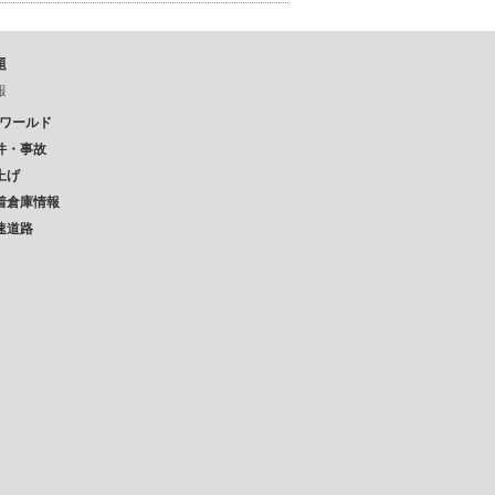
題
報
Pワールド
件・事故
上げ
着倉庫情報
速道路