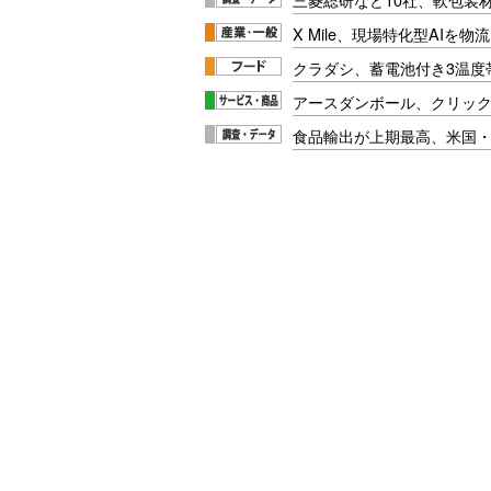
X Mile、現場特化型AIを
クラダシ、蓄電池付き3温度
アースダンボール、クリッ
食品輸出が上期最高、米国