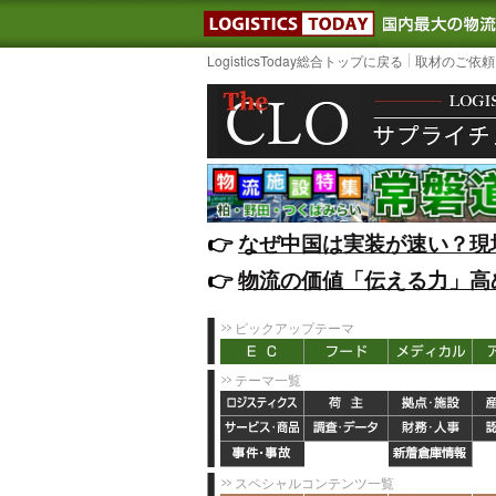
LOGISTIC
LogisticsToday総合トップに戻る
取材のご依頼
👉️
なぜ中国は実装が速い？現
👉️
物流の価値「伝える力」高
ピックアップテーマ
テーマ一覧
スペシャルコンテンツ一覧