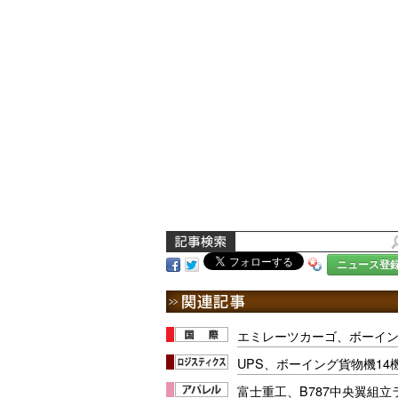
ニュース登
エミレーツカーゴ、ボーイング
UPS、ボーイング貨物機14
富士重工、B787中央翼組立