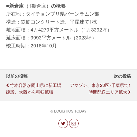
■新倉庫
（1期倉庫）
の概要
所在地：タイチョンブリ県バーンラムン郡
構造：鉄筋コンクリート造、平屋建て1棟
敷地面積：4万4270平方メートル（1万3392坪）
延床面積：9993平方メートル（3023坪）
竣工時期：2016年10月
以前の投稿
次の投稿
竹本容器が岡山県に新工場
アマゾン、東京23区･千葉県で1
建設、大阪から移転拡張
時間配送エリア拡大
© LOGISTICS TODAY