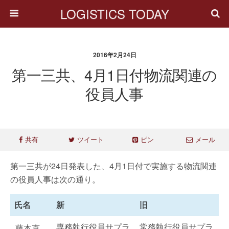
LOGISTICS TODAY
2016年2月24日
第一三共、4月1日付物流関連の
役員人事
共有
ツイート
ピン
メール
第一三共が24日発表した、4月1日付で実施する物流関連
の役員人事は次の通り。
氏名
新
旧
専務執行役員サプラ
常務執行役員サプラ
藤本克