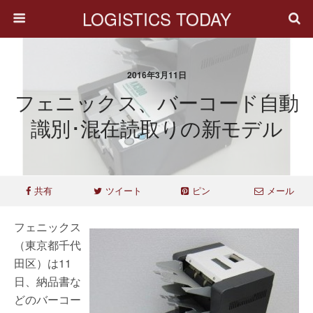
LOGISTICS TODAY
2016年3月11日
フェニックス、バーコード自動
識別･混在読取りの新モデル
共有
ツイート
ピン
メール
フェニックス
（東京都千代
田区）は11
日、納品書な
どのバーコー