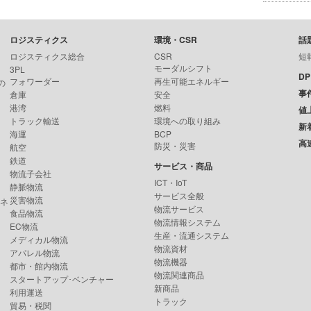
ロジスティクス
環境・CSR
話
ロジスティクス総合
CSR
短
モーダルシフト
3PL
D
フォワーダー
再生可能エネルギー
の
事
倉庫
安全
港湾
燃料
値
トラック輸送
環境への取り組み
新
海運
BCP
高
防災・災害
航空
鉄道
サービス・商品
物流子会社
ICT・IoT
静脈物流
サービス全般
災害物流
ンネ
物流サービス
食品物流
物流情報システム
EC物流
生産・流通システム
メディカル物流
物流資材
アパレル物流
物流機器
都市・館内物流
物流関連商品
スタートアップ･ベンチャー
新商品
利用運送
トラック
貿易・税関