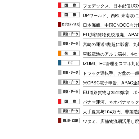
フェデックス、日本郵便UG
DPワールド、西欧-東南欧
日本郵船、中国CNOOC向け
EU少額貨物免税撤廃、APA
宮崎の運送4割超に影響、九
車載電池のアルミ端材、4社
IZUMI、EC管理をスマホ
トラック運転手、お盆の一般車
米CPSC電子申告、APAC企
EU道路貨物は25年微増、
パナマ運河、ネオパナマッ
大手夏賞与104万円、非製
ワタミ、店舗物流網活用し