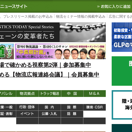
S TODAY｜国内最大の物流ニュースサイト
3PL, SCMなど国内外の最新の物流
、プレスリリース掲載のお申込み
物流セミナー情報の掲載申込み
広告に関する
場で確かめる視察第2弾｜参加募集中
める【物流広報連絡会議】｜会員募集中