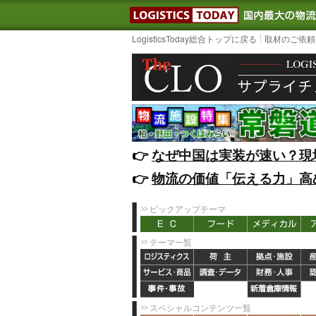
LOGISTIC
LogisticsToday総合トップに戻る
取材のご依頼
👉️
なぜ中国は実装が速い？現
👉️
物流の価値「伝える力」高
ピックアップテーマ
テーマ一覧
スペシャルコンテンツ一覧