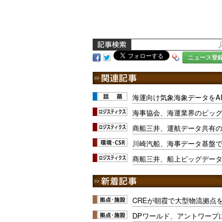
ニュース登
海運向け気象海象データをA
海事協会、海運業界のビッグ
商船三井、運航データ共有の
川崎汽船、海事データ基盤で
商船三井、船上ビッグデー
CREが朝霞で大型物流拠点
DPワールド、アントワープ