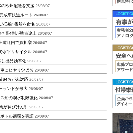
Xの欧州配送を支援
26/08/07
に完成車鉄道ルート
26/08/07
LNG船1番船を命名
26/08/07
C企業4割が準備途上
26/08/07
州道迂回で負担増
26/08/07
で水平リサイクル
26/08/07
対応し出品効率化
26/08/07
にヒヤリ94.5％
26/08/07
業64％が未対応
26/08/07
ポーランドが最大
26/08/07
クス船の喫水制限強化
26/08/07
造業が伸びけん引
26/08/07
廃ボトル循環を実証
26/08/07