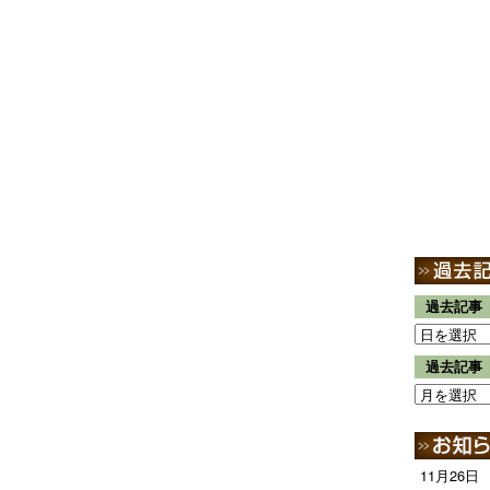
過去記事
過去記事
11月26日