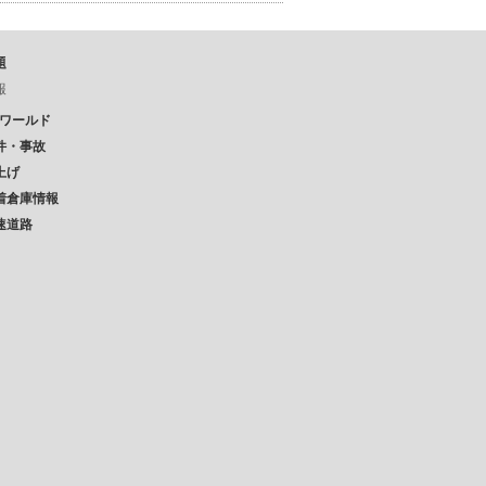
題
報
Pワールド
件・事故
上げ
着倉庫情報
速道路