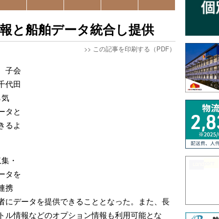
情報と船舶データ統合し提供
>>
この記事を印刷する（PDF）
、子会
千代田
ら気
ータと
きるよ
収集・
ータを
連携
者にデータを提供できることとなった。また、長
トル情報などのオプション情報も利用可能とな