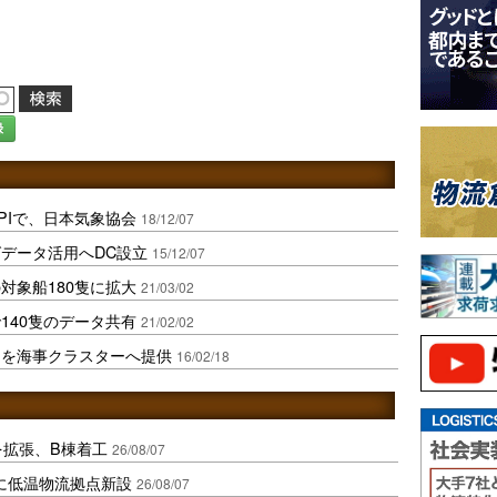
録
PIで、日本気象協会
18/12/07
データ活用へDC設立
15/12/07
対象船180隻に拡大
21/03/02
140隻のデータ共有
21/02/02
タを海事クラスターへ提供
16/02/18
を拡張、B棟着工
26/08/07
に低温物流拠点新設
26/08/07