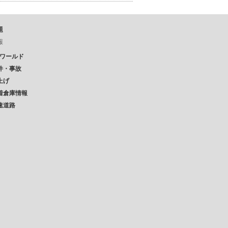
題
報
Pワールド
件・事故
上げ
着倉庫情報
速道路