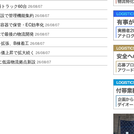
トラック60台
26/08/07
新設で管理機能集約
26/08/07
容器で保管・EC効率化
26/08/07
地で最後の物流開発
26/08/07
を拡張、B棟着工
26/08/07
、単価上昇で拡大続く
26/08/07
に低温物流拠点新設
26/08/07