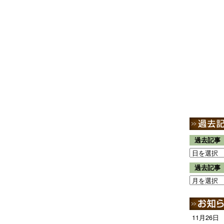
過去記事
過去記事
11月26日