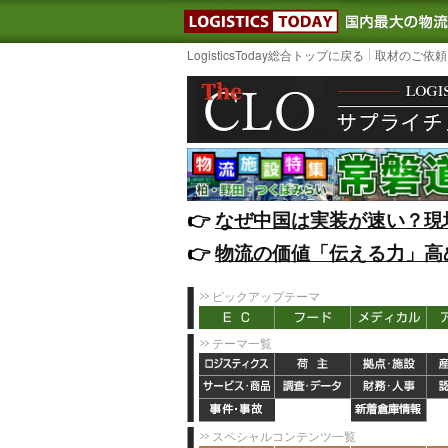
LOGISTIC
LogisticsToday総合トップに戻る
取材のご依頼
👉️
なぜ中国は実装が速い？現
👉️
物流の価値「伝える力」高
ピックアップテーマ
テーマ一覧
スペシャルコンテンツ一覧