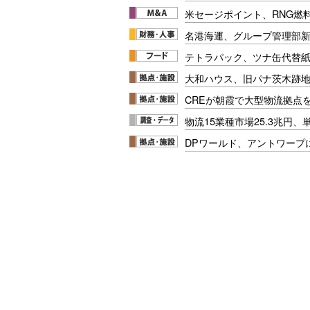
米セージポイント、RNG燃料
名港海運、グループ管理部
テトラパック、ツナ缶代替紙
大和ハウス、旧パナ茨木跡
CREが朝霞で大型物流拠点
物流15業種市場25.3兆円
DPワールド、アントワープ