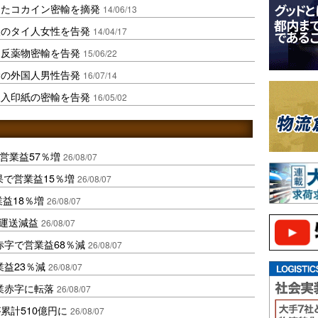
したコカイン密輸を摘発
14/06/13
入のタイ人女性を告発
14/04/17
違反薬物密輸を告発
15/06/22
輸の外国人男性告発
16/07/14
収入印紙の密輸を告発
16/05/02
営業益57％増
26/08/07
果で営業益15％増
26/08/07
業益18％増
26/08/07
も運送減益
26/08/07
赤字で営業益68％減
26/08/07
益23％減
26/08/07
業赤字に転落
26/08/07
累計510億円に
26/08/07