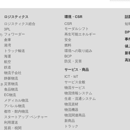
ロジスティクス
環境・CSR
話
ロジスティクス総合
CSR
短
モーダルシフト
3PL
D
フォワーダー
再生可能エネルギー
の
事
倉庫
安全
港湾
燃料
値
トラック輸送
環境への取り組み
新
海運
BCP
高
防災・災害
航空
鉄道
サービス・商品
物流子会社
ICT・IoT
静脈物流
サービス全般
災害物流
ンネ
物流サービス
食品物流
物流情報システム
EC物流
生産・流通システム
メディカル物流
物流資材
アパレル物流
物流機器
都市・館内物流
物流関連商品
スタートアップ･ベンチャー
新商品
利用運送
トラック
貿易・税関