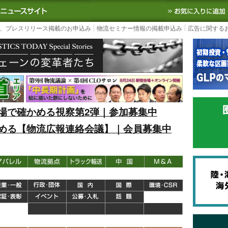
S TODAY｜国内最大の物流ニュースサイト
3PL, SCMなど国内外の最新の物流
、プレスリリース掲載のお申込み
物流セミナー情報の掲載申込み
広告に関する
場で確かめる視察第2弾｜参加募集中
める【物流広報連絡会議】｜会員募集中