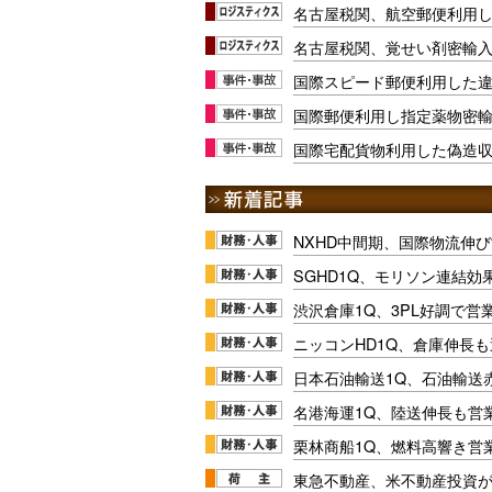
名古屋税関、航空郵便利用
名古屋税関、覚せい剤密輸
国際スピード郵便利用した
国際郵便利用し指定薬物密
国際宅配貨物利用した偽造
NXHD中間期、国際物流伸び
SGHD1Q、モリソン連結効
渋沢倉庫1Q、3PL好調で営
ニッコンHD1Q、倉庫伸長
日本石油輸送1Q、石油輸送
名港海運1Q、陸送伸長も営業
栗林商船1Q、燃料高響き営
東急不動産、米不動産投資が