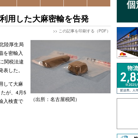
便利用した大麻密輸を告発
>>
この記事を印刷する（PDF）
海北陸厚生局
脂を密輸入
日に関税法違
発表した。
用して大麻
したが、4月5
（出所：名古屋税関）
輸入検査で