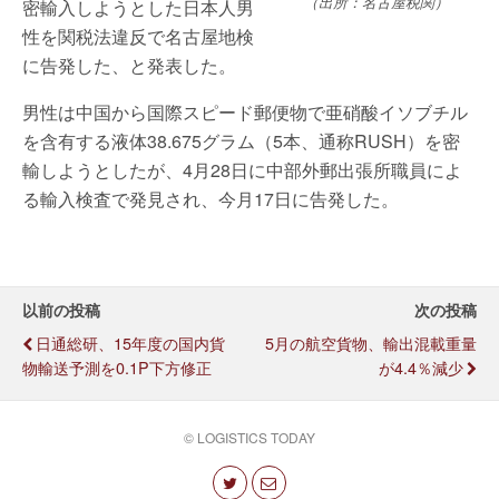
（出所：名古屋税関）
密輸入しようとした日本人男
性を関税法違反で名古屋地検
に告発した、と発表した。
男性は中国から国際スピード郵便物で亜硝酸イソブチル
を含有する液体38.675グラム（5本、通称RUSH）を密
輸しようとしたが、4月28日に中部外郵出張所職員によ
る輸入検査で発見され、今月17日に告発した。
以前の投稿
次の投稿
日通総研、15年度の国内貨
5月の航空貨物、輸出混載重量
物輸送予測を0.1P下方修正
が4.4％減少
© LOGISTICS TODAY