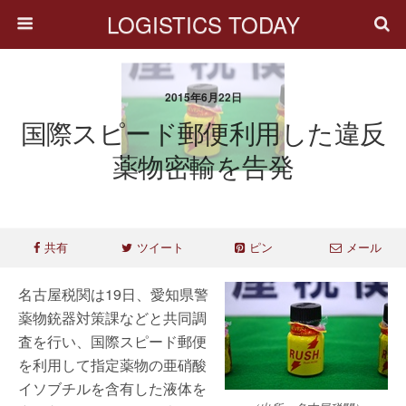
LOGISTICS TODAY
2015年6月22日
国際スピード郵便利用した違反
薬物密輸を告発
共有
ツイート
ピン
メール
名古屋税関は19日、愛知県警
薬物銃器対策課などと共同調
査を行い、国際スピード郵便
を利用して指定薬物の亜硝酸
イソブチルを含有した液体を