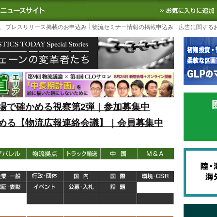
S TODAY｜国内最大の物流ニュースサイト
3PL, SCMなど国内外の最新の物流
、プレスリリース掲載のお申込み
物流セミナー情報の掲載申込み
広告に関する
場で確かめる視察第2弾｜参加募集中
める【物流広報連絡会議】｜会員募集中