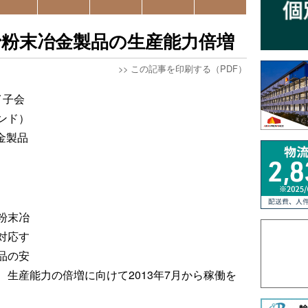
で粉末冶金製品の生産能力倍増
>>
この記事を印刷する（PDF）
イ子会
ンド）
金製品
粉末冶
対応す
品の安
生産能力の倍増に向けて2013年7月から稼働を