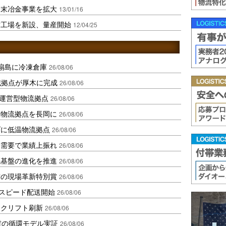
粉末冶金事業を拡大
13/01/16
材工場を新設、量産開始
12/04/25
扇島に冷凍倉庫
26/08/06
域拠点が厚木に完成
26/08/06
運営型物流拠点
26/08/06
温物流拠点を長岡に
26/08/06
ダに低温物流拠点
26/08/06
送需要で業績上振れ
26/08/06
流基盤の進化を推進
26/08/06
賞の現場革新特別賞
26/08/06
しスピード配送開始
26/08/06
ークリフト刷新
26/08/06
材の循環モデル実証
26/08/06