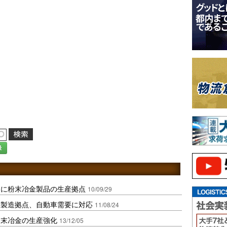
録
アに粉末冶金製品の生産拠点
10/09/29
金製造拠点、自動車需要に対応
11/08/24
粉末冶金の生産強化
13/12/05