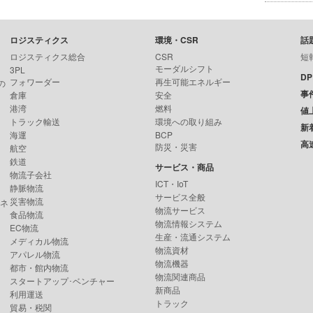
ロジスティクス
環境・CSR
話
ロジスティクス総合
CSR
短
モーダルシフト
3PL
D
フォワーダー
再生可能エネルギー
の
事
倉庫
安全
港湾
燃料
値
トラック輸送
環境への取り組み
新
海運
BCP
高
防災・災害
航空
鉄道
サービス・商品
物流子会社
ICT・IoT
静脈物流
サービス全般
災害物流
ンネ
物流サービス
食品物流
物流情報システム
EC物流
生産・流通システム
メディカル物流
物流資材
アパレル物流
物流機器
都市・館内物流
物流関連商品
スタートアップ･ベンチャー
新商品
利用運送
トラック
貿易・税関