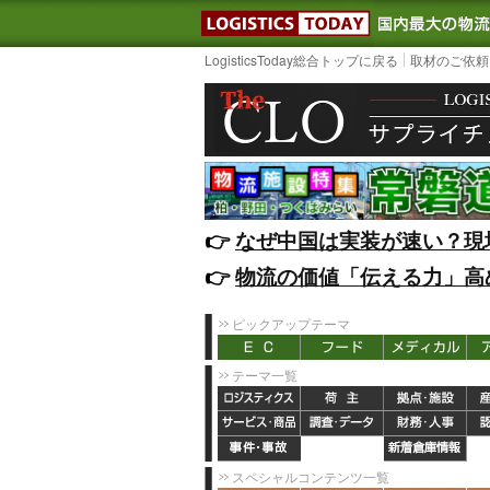
LOGISTIC
LogisticsToday総合トップに戻る
取材のご依頼
👉️
なぜ中国は実装が速い？現
👉️
物流の価値「伝える力」高
ピックアップテーマ
テーマ一覧
スペシャルコンテンツ一覧