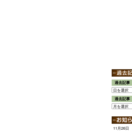
過去記事
過去記事
11月26日