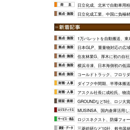
日立化成、北米で自動車用
日立化成工業、中国に負極
1万パレットを自動搬送、東
日本GLP、重量物対応の広
住友林業G、厚木に初の自社
横浜冷凍、日本海側初の低
コールドトラック、フロリ
ダイフク中間期、半導体搬
アスクル社長に成松氏、物
GROUNDなど5社、ロジ大
MUSINSA、国内倉庫活用
ロジスネクスト、防爆フォ
三菱総研など10社、軟包装