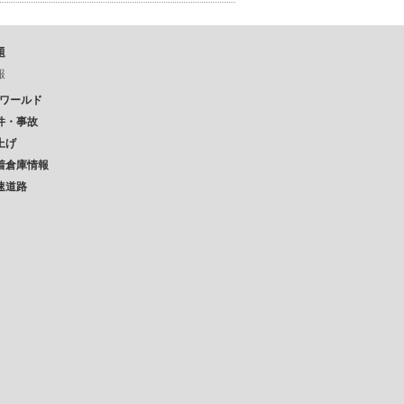
題
報
Pワールド
件・事故
上げ
着倉庫情報
速道路