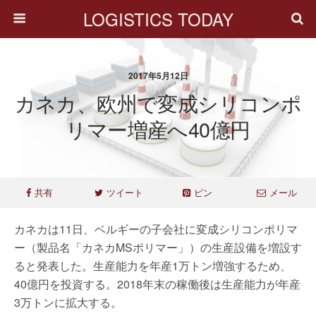
LOGISTICS TODAY
2017年5月12日
カネカ、欧州で変成シリコンポ
リマー増産へ40億円
共有
ツイート
ピン
メール
カネカは11日、ベルギーの子会社に変成シリコンポリマ
ー（製品名「カネカMSポリマー」）の生産設備を増設す
ると発表した。生産能力を年産1万トン増強するため、
40億円を投資する。2018年末の稼働後は生産能力が年産
3万トンに拡大する。