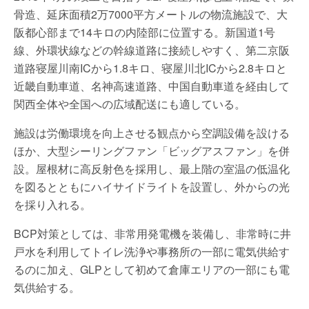
骨造、延床面積2万7000平方メートルの物流施設で、大
阪都心部まで14キロの内陸部に位置する。新国道1号
線、外環状線などの幹線道路に接続しやすく、第二京阪
道路寝屋川南ICから1.8キロ、寝屋川北ICから2.8キロと
近畿自動車道、名神高速道路、中国自動車道を経由して
関西全体や全国への広域配送にも適している。
施設は労働環境を向上させる観点から空調設備を設ける
ほか、大型シーリングファン「ビッグアスファン」を併
設。屋根材に高反射色を採用し、最上階の室温の低温化
を図るとともにハイサイドライトを設置し、外からの光
を採り入れる。
BCP対策としては、非常用発電機を装備し、非常時に井
戸水を利用してトイレ洗浄や事務所の一部に電気供給す
るのに加え、GLPとして初めて倉庫エリアの一部にも電
気供給する。