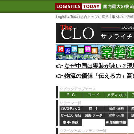
LOGISTIC
LogisticsToday総合トップに戻る
取材のご依頼
👉️
なぜ中国は実装が速い？現
👉️
物流の価値「伝える力」高
ピックアップテーマ
テーマ一覧
スペシャルコンテンツ一覧