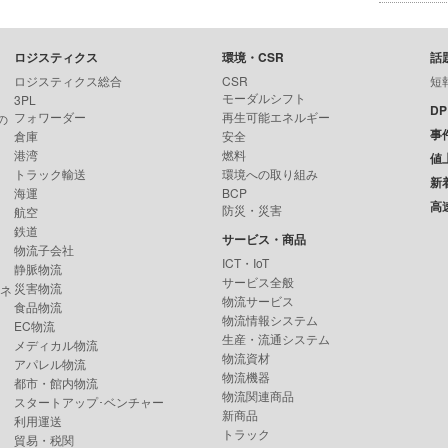
ロジスティクス
環境・CSR
話
ロジスティクス総合
CSR
短
モーダルシフト
3PL
D
フォワーダー
再生可能エネルギー
の
事
倉庫
安全
港湾
燃料
値
トラック輸送
環境への取り組み
新
海運
BCP
高
防災・災害
航空
鉄道
サービス・商品
物流子会社
ICT・IoT
静脈物流
サービス全般
災害物流
ンネ
物流サービス
食品物流
物流情報システム
EC物流
生産・流通システム
メディカル物流
物流資材
アパレル物流
物流機器
都市・館内物流
物流関連商品
スタートアップ･ベンチャー
新商品
利用運送
トラック
貿易・税関