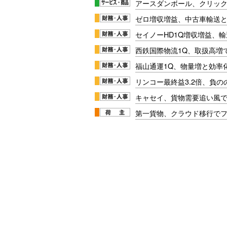
アースダンボール、クリッ
ゼロ増収増益、中古車輸送
セイノーHD1Q増収増益、輸
西鉄国際物流1Q、取扱高増
福山通運1Q、物量増と効率化
リンコー最終益3.2倍、負
キャセイ、貨物需要追い風
第一貨物、クラウド移行で