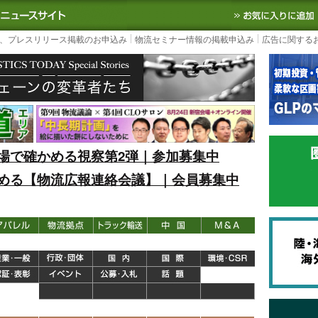
S TODAY｜国内最大の物流ニュースサイト
3PL, SCMなど国内外の最新の物流
、プレスリリース掲載のお申込み
物流セミナー情報の掲載申込み
広告に関する
場で確かめる視察第2弾｜参加募集中
める【物流広報連絡会議】｜会員募集中