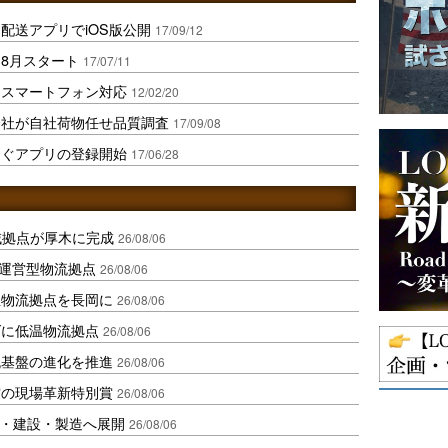
配送アプリでiOS版公開
17/09/12
8月スタート
17/07/11
をスマートフォン対応
12/02/20
会社が自社荷物任せ品質調査
17/09/08
なぐアプリの登録開始
17/06/28
域拠点が厚木に完成
26/08/06
運営型物流拠点
26/08/06
温物流拠点を長岡に
26/08/06
ダに低温物流拠点
26/08/06
流基盤の進化を推進
26/08/06
賞の現場革新特別賞
26/08/06
物流・建設・製造へ展開
26/08/06