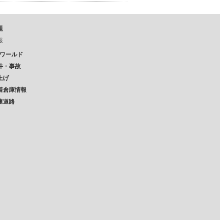
題
報
Pワールド
件・事故
上げ
着倉庫情報
速道路