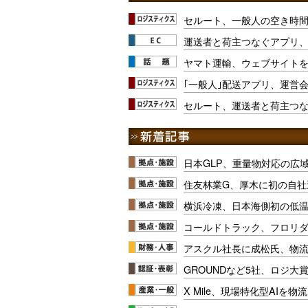
セルート、一般人の空き時間
運送者と荷主つなぐアプリ、
ヤマト運輸、ウェブサイト
｢一般人｣配送アプリ、運営
セルート、運送者と荷主つ
日本GLP、重量物対応の広
住友林業G、厚木に初の自社
横浜冷凍、日本海側初の低
コールドトラック、フロリ
アスクル社長に成松氏、物
GROUNDなど5社、ロジ大
X Mile、現場特化型AIを