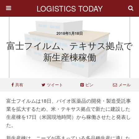
LOGISTICS TODAY
2018年1月18日
富士フイルム、テキサス拠点で
新生産棟稼働
共有
ツイート
ピン
メール
富士フイルムは18日、バイオ医薬品の開発・製造受託事
業を拡大するため、米・テキサス拠点で新たに建設した
生産棟を17日（米国現地時間）から稼働させたと発表し
た。
新生産棟は、ニーズが高まっている多品種生産に適した