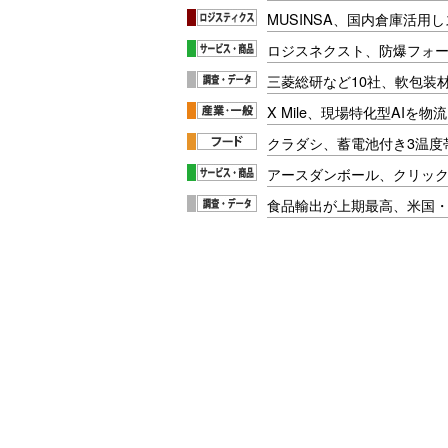
MUSINSA、国内倉庫活用
ロジスネクスト、防爆フォ
三菱総研など10社、軟包装
X Mile、現場特化型AIを
クラダシ、蓄電池付き3温度
アースダンボール、クリッ
食品輸出が上期最高、米国