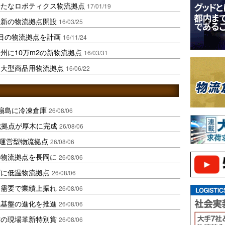
新たなロボティクス物流拠点
17/01/19
最新の物流拠点開設
16/03/25
目の物流拠点を計画
16/11/24
州に10万m2の新物流拠点
16/03/31
に大型商品用物流拠点
16/06/22
扇島に冷凍倉庫
26/08/06
域拠点が厚木に完成
26/08/06
運営型物流拠点
26/08/06
温物流拠点を長岡に
26/08/06
ダに低温物流拠点
26/08/06
送需要で業績上振れ
26/08/06
流基盤の進化を推進
26/08/06
賞の現場革新特別賞
26/08/06