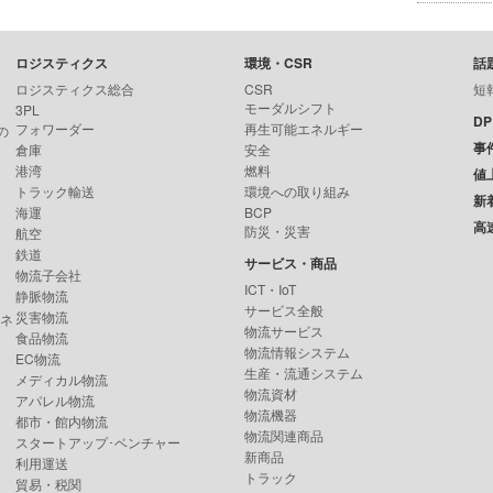
ロジスティクス
環境・CSR
話
ロジスティクス総合
CSR
短
モーダルシフト
3PL
D
フォワーダー
再生可能エネルギー
の
事
倉庫
安全
港湾
燃料
値
トラック輸送
環境への取り組み
新
海運
BCP
高
防災・災害
航空
鉄道
サービス・商品
物流子会社
ICT・IoT
静脈物流
サービス全般
災害物流
ンネ
物流サービス
食品物流
物流情報システム
EC物流
生産・流通システム
メディカル物流
物流資材
アパレル物流
物流機器
都市・館内物流
物流関連商品
スタートアップ･ベンチャー
新商品
利用運送
トラック
貿易・税関