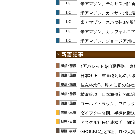
米アマゾン、テキサス州に
米アマゾン、カンザス州に
米アマゾン、ネバダ州3か所
米アマゾン、カリフォルニア
米アマゾン、ジョージア州
1万パレットを自動搬送、東
日本GLP、重量物対応の広
住友林業G、厚木に初の自社
横浜冷凍、日本海側初の低
コールドトラック、フロリ
ダイフク中間期、半導体搬
アスクル社長に成松氏、物
GROUNDなど5社、ロジ大