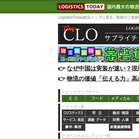
LOGISTIC
LogisticsToday総合トップに戻る
取材のご依頼
👉️
なぜ中国は実装が速い？現
👉️
物流の価値「伝える力」高
ピックアップテーマ
テーマ一覧
スペシャルコンテンツ一覧