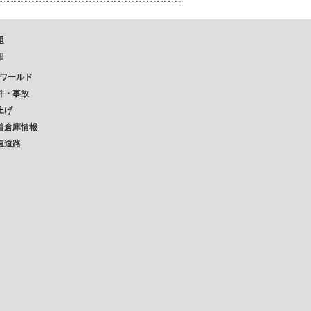
題
報
Pワールド
件・事故
上げ
着倉庫情報
速道路