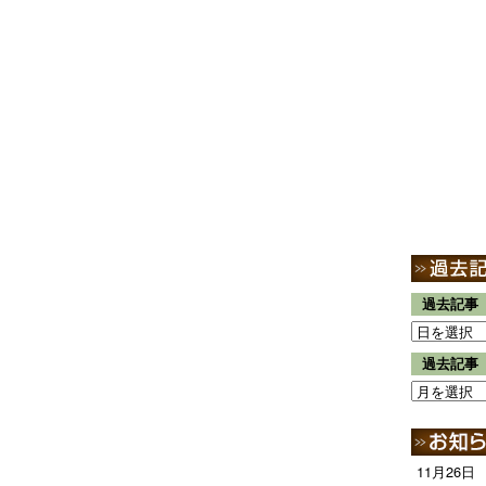
過去記事
過去記事
11月26日