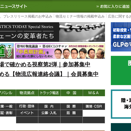
S TODAY｜国内最大の物流ニュースサイト
3PL, SCMなど国内外の最新の物流
、プレスリリース掲載のお申込み
物流セミナー情報の掲載申込み
広告に関する
場で確かめる視察第2弾｜参加募集中
める【物流広報連絡会議】｜会員募集中