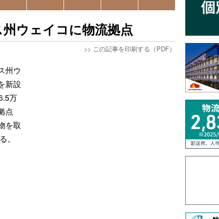
ス州ウェイコに物流拠点
>>
この記事を印刷する（PDF）
ス州ウ
を新設
.5万
拠点
物を取
する。