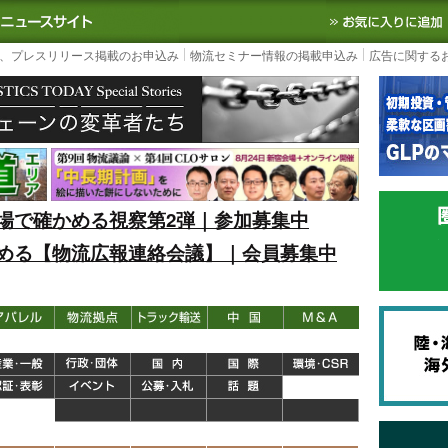
S TODAY｜国内最大の物流ニュースサイト
3PL, SCMなど国内外の最新の物流
、プレスリリース掲載のお申込み
物流セミナー情報の掲載申込み
広告に関する
場で確かめる視察第2弾｜参加募集中
める【物流広報連絡会議】｜会員募集中