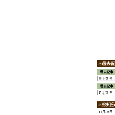
過去記事
過去記事
11月26日