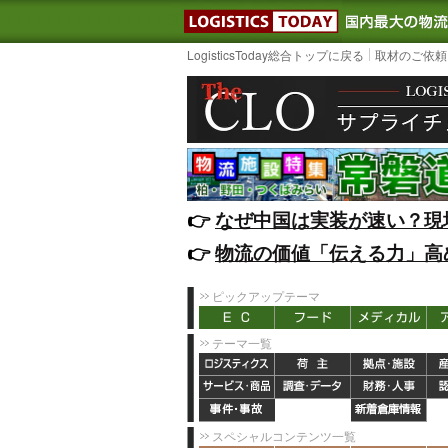
LOGISTIC
LogisticsToday総合トップに戻る
取材のご依頼
👉️
なぜ中国は実装が速い？現
👉️
物流の価値「伝える力」高
ピックアップテーマ
テーマ一覧
スペシャルコンテンツ一覧