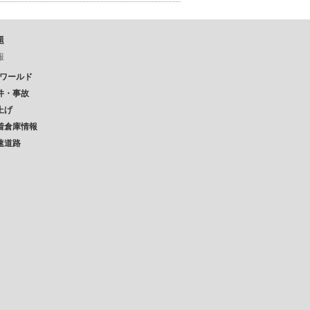
題
報
Pワールド
件・事故
上げ
着倉庫情報
速道路