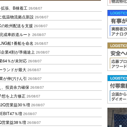
を拡張、B棟着工
26/08/07
に低温物流拠点新設
26/08/07
Xの欧州配送を支援
26/08/07
に完成車鉄道ルート
26/08/07
LNG船1番船を命名
26/08/07
C企業4割が準備途上
26/08/07
業64％が未対応
26/08/07
ポーランドが最大
26/08/07
造業が伸びけん引
26/08/07
え、投資余力確保
26/08/07
予想を上方修正
26/08/07
2Q営業益30％増
26/08/07
BIT47％増
26/08/07
Q営業益38％増
26/08/07