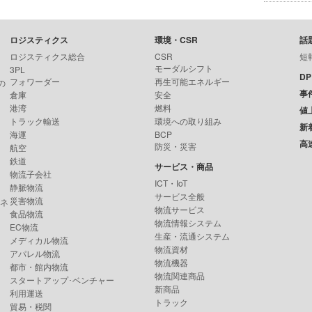
ロジスティクス
環境・CSR
話
ロジスティクス総合
CSR
短
モーダルシフト
3PL
D
フォワーダー
再生可能エネルギー
の
事
倉庫
安全
港湾
燃料
値
トラック輸送
環境への取り組み
新
海運
BCP
高
防災・災害
航空
鉄道
サービス・商品
物流子会社
ICT・IoT
静脈物流
サービス全般
災害物流
ンネ
物流サービス
食品物流
物流情報システム
EC物流
生産・流通システム
メディカル物流
物流資材
アパレル物流
物流機器
都市・館内物流
物流関連商品
スタートアップ･ベンチャー
新商品
利用運送
トラック
貿易・税関