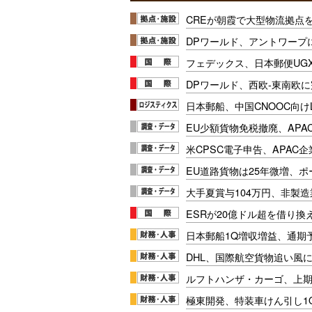
CREが朝霞で大型物流拠点
DPワールド、アントワープ
フェデックス、日本郵便UG
DPワールド、西欧-東南欧
日本郵船、中国CNOOC向け
EU少額貨物免税撤廃、APA
米CPSC電子申告、APAC企
EU道路貨物は25年微増、
大手夏賞与104万円、非製
ESRが20億ドル超を借り換
日本郵船1Q増収増益、通期
DHL、国際航空貨物追い風に
ルフトハンザ・カーゴ、上期E
極東開発、特装車けん引し1