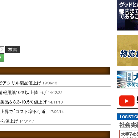
録
でアクリル製品値上げ
19/06/13
情報用紙10％以上値上げ
14/12/22
を8.3-10.5％値上げ
14/11/10
上昇で｢コスト増不可避｣
17/09/14
から値上げ
14/01/17