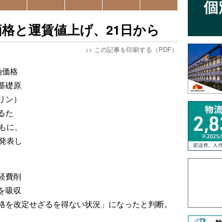
格と運賃値上げ、21日から
>>
この記事を印刷する（PDF）
油価格
基礎原
リン）
るた
もに、
発表し
経費削
を吸収
格を改定せざるを得ない状況」になったと判断。