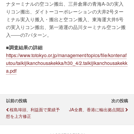
ナターミナルの空コン搬出、三井倉庫の青海A-3の実入
りコン搬出、ダイトーコーポレーションの大井2号ター
ミナル実入り搬入・搬出と空コン搬入、東海運大井5号
の実入りコン搬出、第一港運の品川ターミナル空コン搬
入――の7パターン。
■調査結果の詳細
https://www.totokyo.or.jp/management/topics/file/kontenaf
utou/taikijikanchousakekka/h30_4/2.taikijikanchousakekk
a.pdf
以前の投稿
次の投稿
桜島埠頭、利益面で業績予
JA全農、香港に輸出拠点開設
想を上方修正