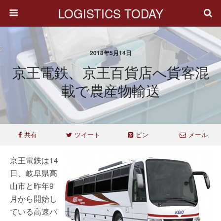
LOGISTICS TODAY
2018年5月14日
京王電鉄、京王百貨店へ貨客混
載で農産物輸送
共有
ツイート
ピン
メール
京王電鉄は14
日、岐阜県高
山市と昨年9
月から開始し
ている高速バ