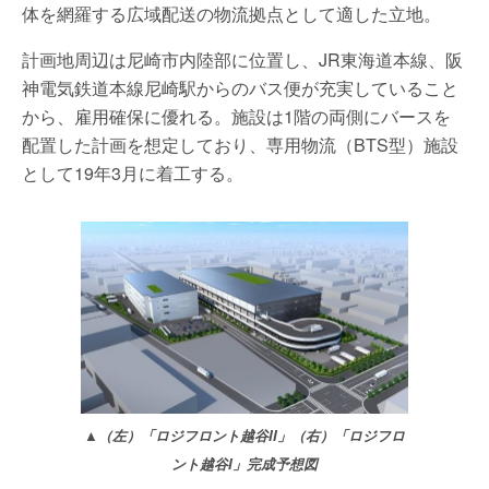
体を網羅する広域配送の物流拠点として適した立地。
計画地周辺は尼崎市内陸部に位置し、JR東海道本線、阪
神電気鉄道本線尼崎駅からのバス便が充実していること
から、雇用確保に優れる。施設は1階の両側にバースを
配置した計画を想定しており、専用物流（BTS型）施設
として19年3月に着工する。
▲（左）「ロジフロント越谷II」（右）「ロジフロ
ント越谷I」完成予想図