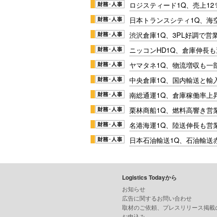
ロジスティード1Q、売上1
日本トランスシティ1Q、海
渋沢倉庫1Q、3PL好調で営
ニッコンHD1Q、倉庫伸長
ヤマタネ1Q、物流増収も一
中央倉庫1Q、国内輸送と輸
南総通運1Q、倉庫稼働率上
栗林商船1Q、燃料高響き営
名港海運1Q、陸送伸長も営業
日本石油輸送1Q、石油輸送
Logistics Todayから
お知らせ
広告に関するお問い合わせ
取材のご依頼、プレスリリース掲載
お申込み