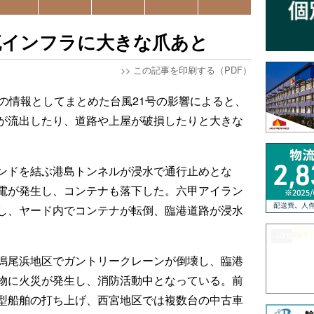
流インフラに大きな爪あと
>>
この記事を印刷する（PDF）
点の情報としてまとめた台風21号の影響によると、
が流出したり、道路や上屋が破損したりと大きな
ンドを結ぶ港島トンネルが浸水で通行止めとな
電が発生し、コンテナも落下した。六甲アイラン
し、ヤード内でコンテナが転倒、臨港道路が浸水
鳴尾浜地区でガントリークレーンが倒壊し、臨港
物に火災が発生し、消防活動中となっている。前
型船舶の打ち上げ、西宮地区では複数台の中古車