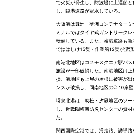
で火災が発生し、防波堤に土運船と
し、臨港道路が冠水している。
大阪港は舞洲・夢洲コンテナターミ
ミナルではタイヤ式ガントリークレ
転倒している。また、臨港道路も新
でははしけ15隻・作業船12隻が漂
南港北地区はコスモスクエア駅バス
施設が一部破損した。南港地区は上
損、港地区も上屋の屋根に被害が出
ンスが破損し、同南地区のC-10岸
堺泉北港は、助松・夕凪地区のソー
し、近畿圏臨海防災センターの資材
た。
関西国際空港では、滑走路、誘導路