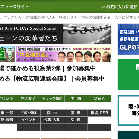
S TODAY｜国内最大の物流ニュースサイト
3PL, SCMなど国内外の最新の物流
、プレスリリース掲載のお申込み
物流セミナー情報の掲載申込み
広告に関する
場で確かめる視察第2弾｜参加募集中
める【物流広報連絡会議】｜会員募集中