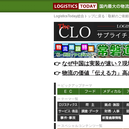
LOGISTIC
LogisticsToday総合トップに戻る
取材のご依頼
👉️
なぜ中国は実装が速い？現
👉️
物流の価値「伝える力」高
ピックアップテーマ
テーマ一覧
スペシャルコンテンツ一覧