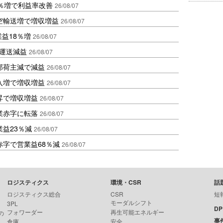
2％増で利益率改善
26/08/07
空輸送増で増収増益
26/08/07
業益18％増
26/08/07
も運送減益
26/08/07
部荷主減で減益
26/08/07
入増で増収増益
26/08/07
昇で増収増益
26/08/07
業赤字に転落
26/08/07
益23％減
26/08/07
赤字で営業益68％減
26/08/07
ロジスティクス
環境・CSR
話
ロジスティクス総合
CSR
短
モーダルシフト
3PL
D
フォワーダー
再生可能エネルギー
の
事
倉庫
安全