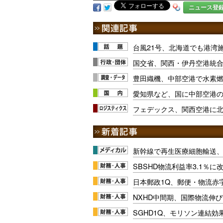
ニュース登
台風21号、北海道でも港湾
国交省、関西・伊丹空港統
豊田織機、中部空港で水素
愛知県など、国に中部空港の
フェデックス、関西空港に
新幹線で再生医療細胞輸送
SBSHD物流利益率3.1％
日本郵政1Q、郵便・物流赤
NXHD中間期、国際物流伸び
SGHD1Q、モリソン連結効