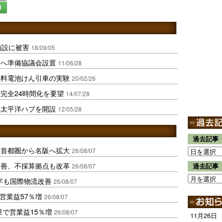
録
施設に被害
18/09/05
合へ準備協議会設置
11/06/28
燃料電池けん引車の実験
20/02/26
完全24時間化を要望
14/07/28
北太平洋ハブを開設
12/05/28
過去記事
、首都圏から名阪へ拡大
26/08/07
に改善、不採算拠点も改革
26/08/07
過去記事
字も国際物流改善
26/08/07
営業益57％増
26/08/07
果で営業益15％増
26/08/07
11月26日