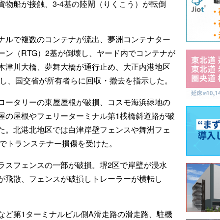
貨物船が接触、3-4基の陸閘（りくこう）が転倒
ナルで複数のコンテナが流出、夢洲コンテナター
ーン（RTG）2基が倒壊し、ヤード内でコンテナが
木津川大橋、夢舞大橋が通行止め、大正内港地区
流し、国交省が所有者らに回収・撤去を指示した。
ロータリーの東屋屋根が破損、コスモ海浜緑地の
屋の屋根やフェリーターミナル第1桟橋斜道路が破
た。北港北地区では白津岸壁フェンスや舞洲フェ
壁でトランステナー損傷を受けた。
ラスフェンスの一部が破損。堺2区で岸壁が浸水
が飛散、フェンスが破損しトレーラーが横転し
など第1ターミナルビル側A滑走路の滑走路、駐機