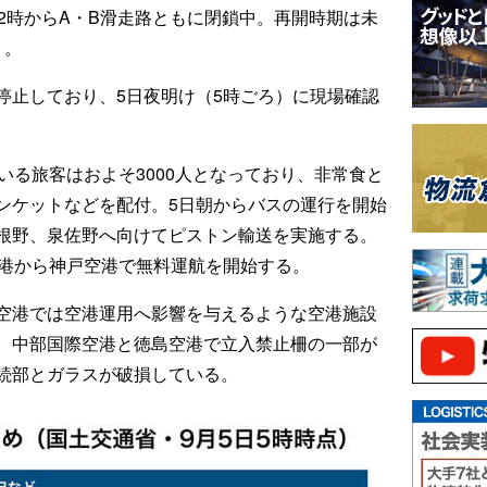
2時からA・B滑走路ともに閉鎖中。再開時期は未
う。
停止しており、5日夜明け（5時ごろ）に現場確認
いる旅客はおよそ3000人となっており、非常食と
ンケットなどを配付。5日朝からバスの運行を開始
根野、泉佐野へ向けてピストン輸送を実施する。
空港から神戸空港で無料運航を開始する。
空港では空港運用へ影響を与えるような空港施設
、中部国際空港と徳島空港で立入禁止柵の一部が
続部とガラスが破損している。