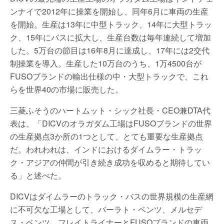
ンナイで2012年に操業を開始し、同年6月に車両の生産
を開始。生産は13年に中型トラック、14年に大型トラッ
ク、15年にバスに拡大し、生産台数は毎年連続して増加
した。5万台の節目は16年8月に達成し、17年には2交代
制操業を導入。生産した10万台のうち、1万4500台が
FUSOブランドの輸出仕様の中・大型トラックで、これ
らを世界40の市場に販売した。
三菱ふそうのハートムット・シック社長・CEO兼DTA代
表は、「DICVのオラガダム工場はFUSOブランドの世界
の生産拠点3か所の1つとして、とても重要な生産拠点
だ。われわれは、インドにおけるダイムラー・トラッ
ク・アジアの仲間が引き続き成功を収めると期待してい
る」と述べた。
DICVはダイムラーのトラック・バスの世界規模の生産網
に不可欠な工場として、バーラト・ベンツ、メルセデ
ス・ベンツ、フレイトライナーとFUSOブランドの車両