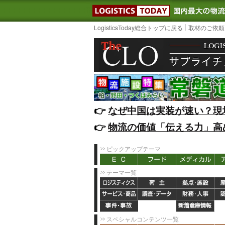
LOGISTIC
LogisticsToday総合トップに戻る
取材のご依頼
👉️
なぜ中国は実装が速い？現
👉️
物流の価値「伝える力」高
ピックアップテーマ
テーマ一覧
スペシャルコンテンツ一覧