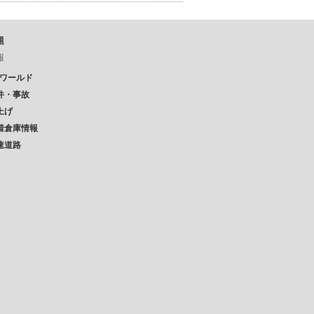
題
報
Pワールド
件・事故
上げ
着倉庫情報
速道路