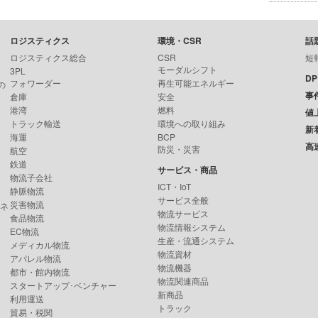
ロジスティクス
環境・CSR
話
ロジスティクス総合
CSR
短
モーダルシフト
3PL
D
フォワーダー
再生可能エネルギー
の
事
倉庫
安全
港湾
燃料
値
トラック輸送
環境への取り組み
新
海運
BCP
高
防災・災害
航空
鉄道
サービス・商品
物流子会社
ICT・IoT
静脈物流
サービス全般
災害物流
ンネ
物流サービス
食品物流
物流情報システム
EC物流
生産・流通システム
メディカル物流
物流資材
アパレル物流
物流機器
都市・館内物流
物流関連商品
スタートアップ･ベンチャー
新商品
利用運送
トラック
貿易・税関