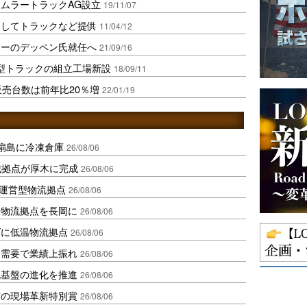
ムラートラックAG設立
19/11/07
としてトラックなど提供
11/04/12
ラーのデッペン氏就任へ
21/09/16
型トラックの組立工場新設
18/09/11
販売台数は前年比20％増
22/01/19
扇島に冷凍倉庫
26/08/06
域拠点が厚木に完成
26/08/06
運営型物流拠点
26/08/06
温物流拠点を長岡に
26/08/06
ダに低温物流拠点
26/08/06
送需要で業績上振れ
26/08/06
流基盤の進化を推進
26/08/06
賞の現場革新特別賞
26/08/06