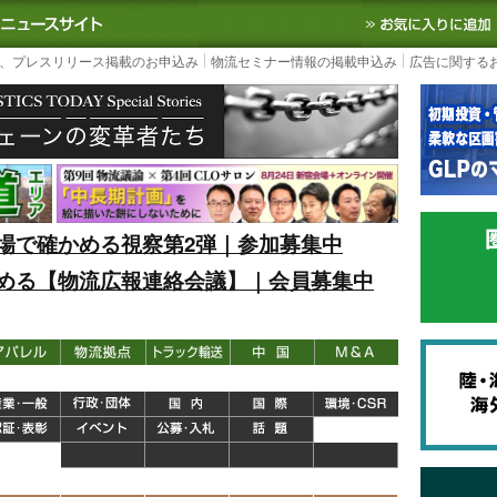
S TODAY｜国内最大の物流ニュースサイト
3PL, SCMなど国内外の最新の物流
、プレスリリース掲載のお申込み
物流セミナー情報の掲載申込み
広告に関する
場で確かめる視察第2弾｜参加募集中
める【物流広報連絡会議】｜会員募集中