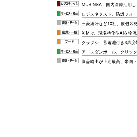
MUSINSA、国内倉庫活用
ロジスネクスト、防爆フォ
三菱総研など10社、軟包装
X Mile、現場特化型AIを
クラダシ、蓄電池付き3温度
アースダンボール、クリッ
食品輸出が上期最高、米国