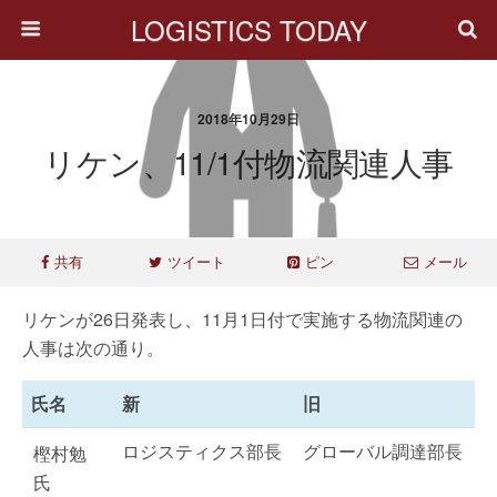
LOGISTICS TODAY
2018年10月29日
リケン、11/1付物流関連人事
共有
ツイート
ピン
メール
リケンが26日発表し、11月1日付で実施する物流関連の
人事は次の通り。
氏名
新
旧
ロジスティクス部長
グローバル調達部長
樫村勉
氏