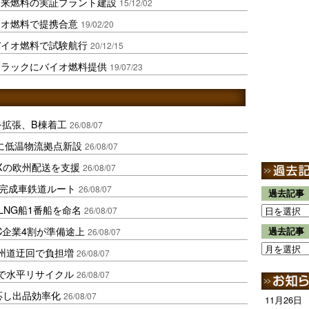
由来燃料の実証プラント建設
15/12/02
イオ燃料で提携合意
19/02/20
バイオ燃料で試験航行
20/12/15
トラックにバイオ燃料提供
19/07/23
を拡張、B棟着工
26/08/07
に低温物流拠点新設
26/08/07
Xの欧州配送を支援
26/08/07
に完成車鉄道ルート
26/08/07
過去記事
LNG船1番船を命名
26/08/07
C企業4割が準備途上
過去記事
26/08/07
州道迂回で負担増
26/08/07
で水平リサイクル
26/08/07
対応し出品効率化
26/08/07
11月26日