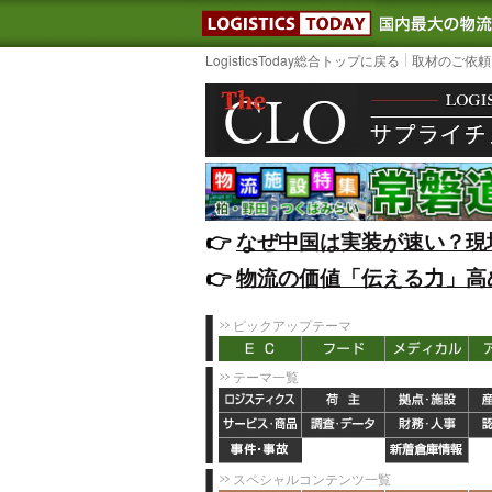
LOGISTIC
LogisticsToday総合トップに戻る
取材のご依頼
👉️
なぜ中国は実装が速い？現
👉️
物流の価値「伝える力」高
ピックアップテーマ
テーマ一覧
スペシャルコンテンツ一覧