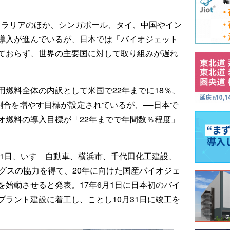
トラリアのほか、シンガポール、タイ、中国やイン
導入が進んでいるが、日本では「バイオジェット
ておらず、世界の主要国に対して取り組みが遅れ
燃料全体の内訳として米国で22年までに18％、
用割合を増やす目標が設定されているが、—-日本で
オ燃料の導入目標が「22年までで年間数％程度」
月1日、いすゞ自動車、横浜市、千代田化工建設、
グスの協力を得て、20年に向けた国産バイオジェ
始動させると発表。17年6月1日に日本初のバイ
ラント建設に着工し、ことし10月31日に竣工を