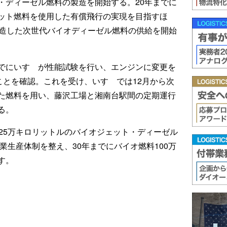
・ディーゼル燃料の製造を開始する。20年までに
ット燃料を使用した有償飛行の実現を目指すほ
製造した次世代バイオディーゼル燃料の供給を開始
でにいすゞが性能試験を行い、エンジンに変更を
ことを確認。これを受け、いすゞでは12月から次
た燃料を用い、藤沢工場と湘南台駅間の定期運行
る。
25万キロリットルのバイオジェット・ディーゼル
業生産体制を整え、30年までにバイオ燃料100万
す。