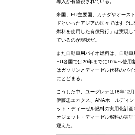
導入が有望視されている。
米国、EU主要国、カナダやオース
ドといったアジアの国々ではすでに
燃料を使用した有償飛行」は実現し
ているのが現状だ。
また自動車用バイオ燃料は、自動車用
EU各国では20年までに10％へ使
はガソリンとディーゼル代替のバイ
にとどまる。
こうした中、ユーグレナは15年12
伊藤忠エネクス、ANAホールディン
ット・ディーゼル燃料の実用化計画を
オジェット・ディーゼル燃料の実証プ
迎えた。