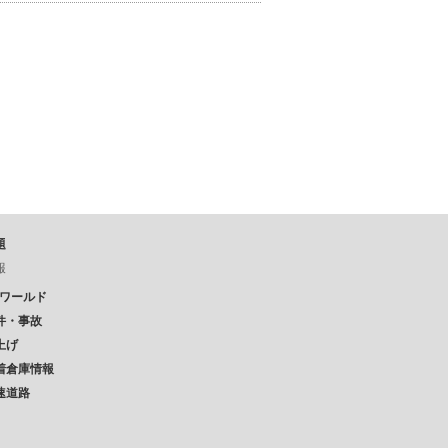
題
報
Pワールド
件・事故
上げ
着倉庫情報
速道路