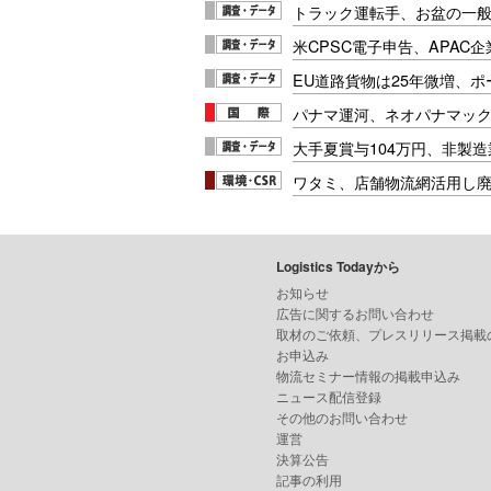
トラック運転手、お盆の一般車
米CPSC電子申告、APAC企
EU道路貨物は25年微増、
パナマ運河、ネオパナマッ
大手夏賞与104万円、非製
ワタミ、店舗物流網活用し
Logistics Todayから
お知らせ
広告に関するお問い合わせ
取材のご依頼、プレスリリース掲載
お申込み
物流セミナー情報の掲載申込み
ニュース配信登録
その他のお問い合わせ
運営
決算公告
記事の利用