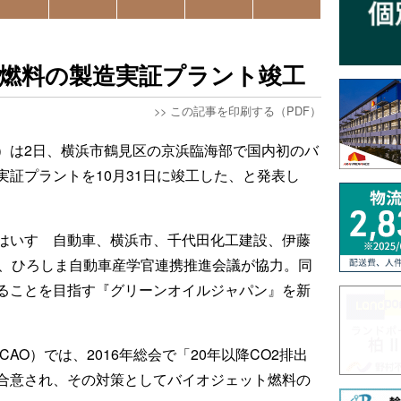
D燃料の製造実証プラント竣工
>>
この記事を印刷する（PDF）
）は2日、横浜市鶴見区の京浜臨海部で国内初のバ
証プラントを10月31日に竣工した、と発表し
はいすゞ自動車、横浜市、千代田化工建設、伊藤
ス、ひろしま自動車産学官連携推進会議が協力。同
ることを目指す『グリーンオイルジャパン』を新
AO）では、2016年総会で「20年以降CO2排出
合意され、その対策としてバイオジェット燃料の