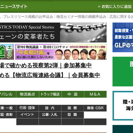
S TODAY｜国内最大の物流ニュースサイト
3PL, SCMなど国内外の最新の物流
、プレスリリース掲載のお申込み
物流セミナー情報の掲載申込み
広告に関する
場で確かめる視察第2弾｜参加募集中
める【物流広報連絡会議】｜会員募集中