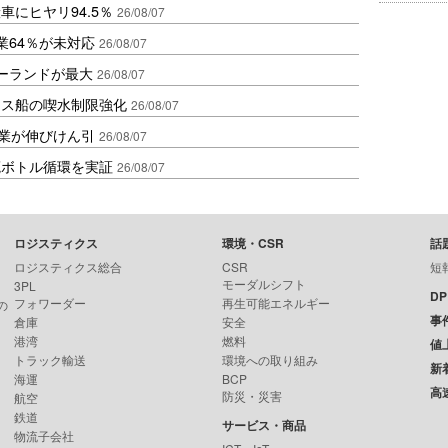
にヒヤリ94.5％
26/08/07
業64％が未対応
26/08/07
ポーランドが最大
26/08/07
クス船の喫水制限強化
26/08/07
造業が伸びけん引
26/08/07
廃ボトル循環を実証
26/08/07
ロジスティクス
環境・CSR
話
ロジスティクス総合
CSR
短
モーダルシフト
3PL
D
フォワーダー
再生可能エネルギー
の
事
倉庫
安全
港湾
燃料
値
トラック輸送
環境への取り組み
新
海運
BCP
高
防災・災害
航空
鉄道
サービス・商品
物流子会社