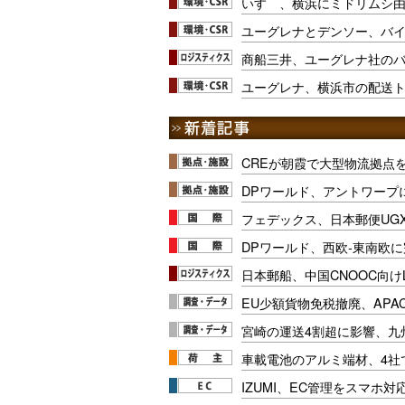
いすゞ、横浜にミドリムシ
ユーグレナとデンソー、バ
商船三井、ユーグレナ社の
ユーグレナ、横浜市の配送
CREが朝霞で大型物流拠点
DPワールド、アントワープ
フェデックス、日本郵便UG
DPワールド、西欧-東南欧
日本郵船、中国CNOOC向け
EU少額貨物免税撤廃、APA
宮崎の運送4割超に影響、九
車載電池のアルミ端材、4社
IZUMI、EC管理をスマホ