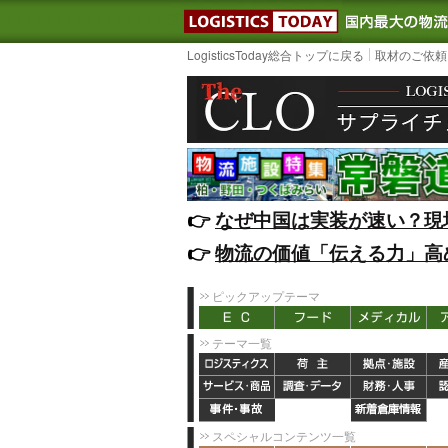
LOGISTIC
LogisticsToday総合トップに戻る
取材のご依頼
👉️
なぜ中国は実装が速い？現
👉️
物流の価値「伝える力」高
ピックアップテーマ
テーマ一覧
スペシャルコンテンツ一覧