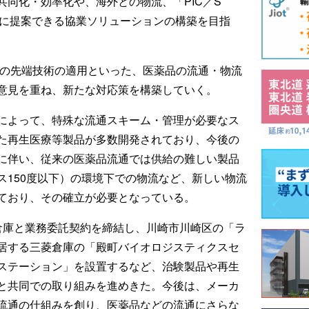
同化・効率化や、海外との物流、「PIC／S
客に提案できる協業ソリューションの構築を目指
などの先端技術の適用といった、医薬品の流通・物流
意見を重ね、新たな対応策を構築していく。
によって、特殊な流通スキーム・管理が必要なス
た再生医療等製品が多数開発されており、今後の
に伴い、従来の医薬品流通では供給の難しい製品
ス150度以下）の環境下での物流など、新しい物流
ており、その確立が必要となっている。
倉庫と業務委託契約を締結し、川崎市川崎区の「ラ
居する三菱倉庫の「殿町バイオロジスティクスセ
ステーション」を設置するなど、治験製品や再生
と共同での取り組みを進めきた。今後は、メーカ
流通の仕組みを創り、医薬品などの流通にさらな