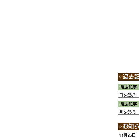
過去記事
過去記事
11月26日