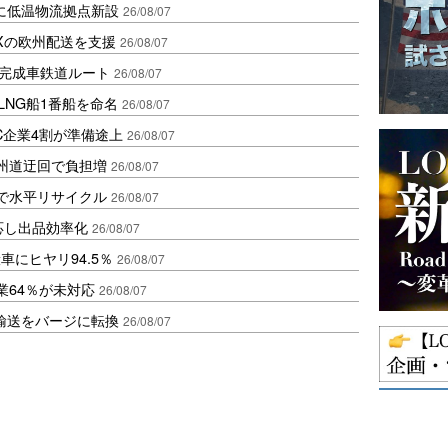
に低温物流拠点新設
26/08/07
Xの欧州配送を支援
26/08/07
に完成車鉄道ルート
26/08/07
LNG船1番船を命名
26/08/07
C企業4割が準備途上
26/08/07
州道迂回で負担増
26/08/07
で水平リサイクル
26/08/07
対応し出品効率化
26/08/07
にヒヤリ94.5％
26/08/07
業64％が未対応
26/08/07
輸送をバージに転換
26/08/07