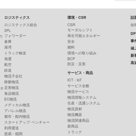
ロジスティクス
環境・CSR
話
ロジスティクス総合
CSR
短
モーダルシフト
3PL
D
フォワーダー
再生可能エネルギー
の
事
倉庫
安全
港湾
燃料
値
トラック輸送
環境への取り組み
新
海運
BCP
高
防災・災害
航空
鉄道
サービス・商品
物流子会社
ICT・IoT
静脈物流
サービス全般
災害物流
ンネ
物流サービス
食品物流
物流情報システム
EC物流
生産・流通システム
メディカル物流
物流資材
アパレル物流
物流機器
都市・館内物流
物流関連商品
スタートアップ･ベンチャー
新商品
利用運送
トラック
貿易・税関