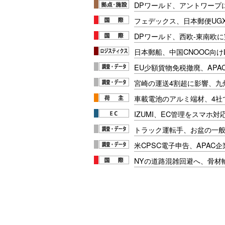
DPワールド、アントワープ
フェデックス、日本郵便UG
DPワールド、西欧-東南欧
日本郵船、中国CNOOC向け
EU少額貨物免税撤廃、APA
宮崎の運送4割超に影響、九
車載電池のアルミ端材、4社
IZUMI、EC管理をスマホ
トラック運転手、お盆の一般車
米CPSC電子申告、APAC企
NYの道路混雑回避へ、骨材