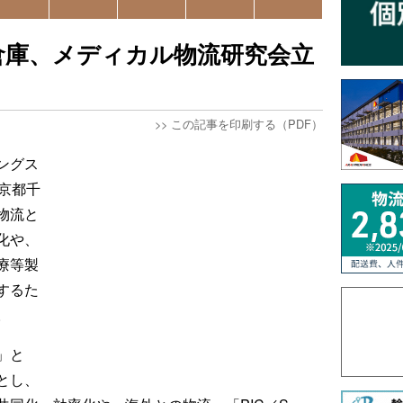
倉庫、メディカル物流研究会立
>>
この記事を印刷する（PDF）
ングス
京都千
物流と
化や、
療等製
するた
。
」と
とし、