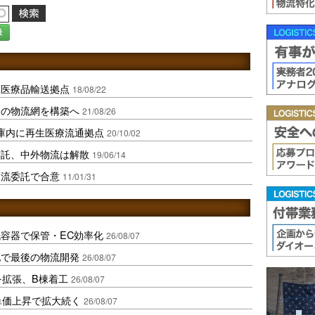
録
生医療品輸送拠点
18/08/22
療の物流網を構築へ
21/08/26
庫内に再生医療流通拠点
20/10/02
委託、中外物流は解散
19/06/14
物流委託で合意
11/01/31
容器で保管・EC効率化
26/08/07
地で最後の物流開発
26/08/07
を拡張、B棟着工
26/08/07
、単価上昇で拡大続く
26/08/07