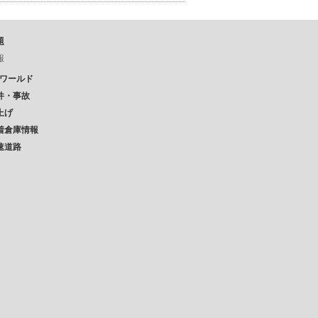
題
報
Pワールド
件・事故
上げ
着倉庫情報
速道路