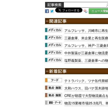
ニュース登
アルフレッサ、川崎市に再
三菱倉庫、米企業と再生医
アルフレッサ、神戸･三菱倉
中外製薬が三菱倉庫に物流
塩野義製薬、三菱倉庫への
テトラパック、ツナ缶代替紙
大和ハウス、旧パナ茨木跡
CREが朝霞で大型物流拠点
物流15業種市場25.3兆円