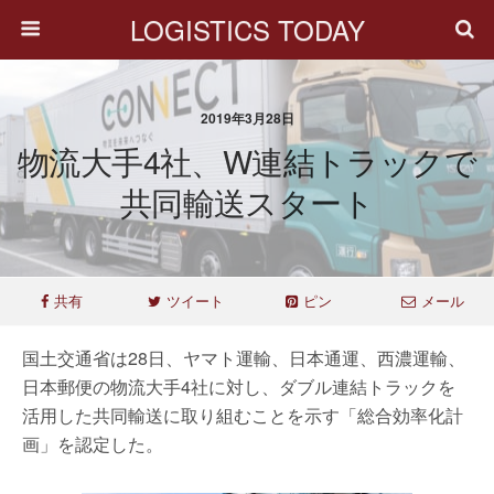
LOGISTICS TODAY
2019年3月28日
物流大手4社、W連結トラックで
共同輸送スタート
共有
ツイート
ピン
メール
国土交通省は28日、ヤマト運輸、日本通運、西濃運輸、
日本郵便の物流大手4社に対し、ダブル連結トラックを
活用した共同輸送に取り組むことを示す「総合効率化計
画」を認定した。