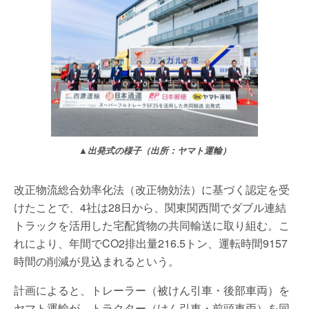
▲出発式の様子（出所：ヤマト運輸）
改正物流総合効率化法（改正物効法）に基づく認定を受
けたことで、4社は28日から、関東関西間でダブル連結
トラックを活用した宅配貨物の共同輸送に取り組む。こ
れにより、年間でCO2排出量216.5トン、運転時間9157
時間の削減が見込まれるという。
計画によると、トレーラー（被けん引車・後部車両）を
ヤマト運輸が、トラクター（けん引車・前頭車両）を同