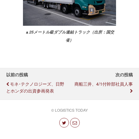
▲25メートル級ダブル連結トラック（出所：国交
省）
以前の投稿
次の投稿
モネ･テクノロジーズ、日野
商船三井、4/1付幹部社員人事
とホンダの出資参画発表
© LOGISTICS TODAY