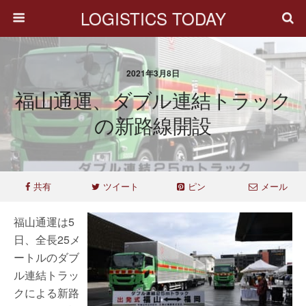
LOGISTICS TODAY
2021年3月8日
福山通運、ダブル連結トラック
の新路線開設
共有
ツイート
ピン
メール
福山通運は5
日、全長25メ
ートルのダブ
ル連結トラッ
クによる新路