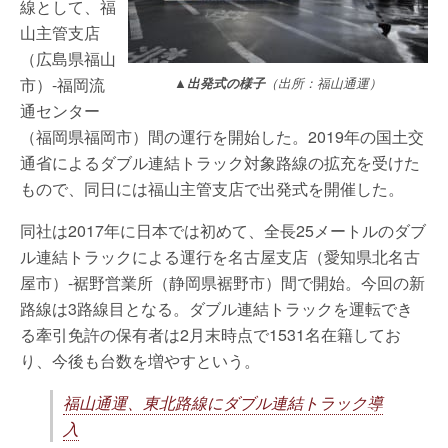
線として、福
山主管支店
（広島県福山
市）-福岡流
▲
出発式の様子
（出所：福山通運）
通センター
（福岡県福岡市）間の運行を開始した。2019年の国土交
通省によるダブル連結トラック対象路線の拡充を受けた
もので、同日には福山主管支店で出発式を開催した。
同社は2017年に日本では初めて、全長25メートルのダブ
ル連結トラックによる運行を名古屋支店（愛知県北名古
屋市）-裾野営業所（静岡県裾野市）間で開始。今回の新
路線は3路線目となる。ダブル連結トラックを運転でき
る牽引免許の保有者は2月末時点で1531名在籍してお
り、今後も台数を増やすという。
福山通運、東北路線にダブル連結トラック導
入