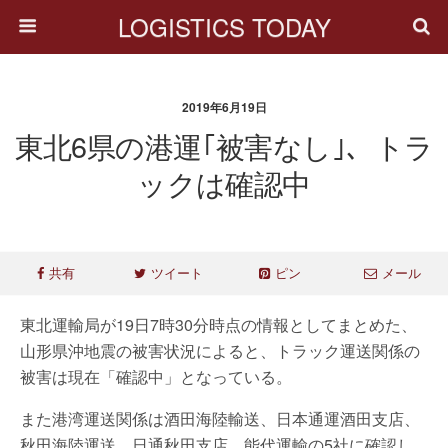
LOGISTICS TODAY
2019年6月19日
東北6県の港運｢被害なし｣、トラ
ックは確認中
共有
ツイート
ピン
メール
東北運輸局が19日7時30分時点の情報としてまとめた、
山形県沖地震の被害状況によると、トラック運送関係の
被害は現在「確認中」となっている。
また港湾運送関係は酒田海陸輸送、日本通運酒田支店、
秋田海陸運送、日通秋田支店、能代運輸の5社に確認し