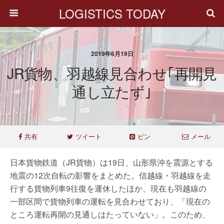
LOGISTICS TODAY
2019年6月19日
JR貨物、羽越線見合わせ｢再開見
通し立たず｣
共有
ツイート
ピン
メール
日本貨物鉄道（JR貨物）は19日、山形県沖を震源とする
地震の12次自転の影響をまとめた。信越線・羽越線を走
行する貨物列車9往復を運休したほか、現在も羽越線の
一部区間で貨物列車の運転を見合わせており、「現在の
ところ運転再開の見通しはたっていない」。このため、