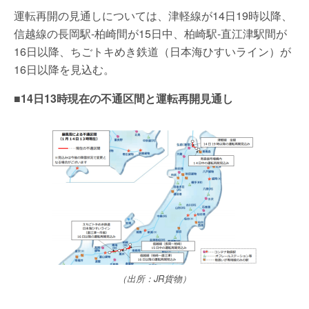
運転再開の見通しについては、津軽線が14日19時以降、
信越線の長岡駅-柏崎間が15日中、柏崎駅-直江津駅間が
16日以降、ちごトキめき鉄道（日本海ひすいライン）が
16日以降を見込む。
■14日13時現在の不通区間と運転再開見通し
（出所：JR貨物）