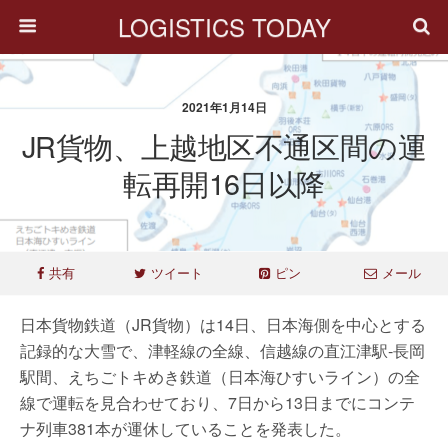
LOGISTICS TODAY
2021年1月14日
JR貨物、上越地区不通区間の運
転再開16日以降
共有
ツイート
ピン
メール
日本貨物鉄道（JR貨物）は14日、日本海側を中心とする
記録的な大雪で、津軽線の全線、信越線の直江津駅-長岡
駅間、えちごトキめき鉄道（日本海ひすいライン）の全
線で運転を見合わせており、7日から13日までにコンテ
ナ列車381本が運休していることを発表した。