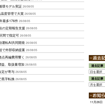
循環モデル実証
26/08/05
品温度管理で大賞
26/08/05
年最多176件
26/08/05
化法の定期報告支援
26/08/05
1区間で指定可
26/08/05
動運転AI共同開発
26/08/05
超で外部収納提案
26/08/05
、拠点再編費用響く
26/08/05
増益、取扱量増加
26/08/05
過去記事
改定が寄与
26/08/05
で黒字転換
過去記事
26/08/05
11月26日