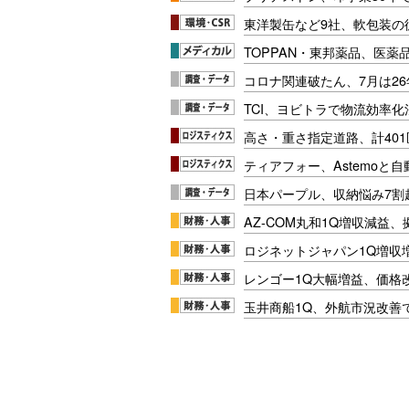
東洋製缶など9社、軟包装の
TOPPAN・東邦薬品、医薬
コロナ関連破たん、7月は26
TCI、ヨビトラで物流効率
高さ・重さ指定道路、計40
ティアフォー、Astemoと自
日本パープル、収納悩み7割
AZ-COM丸和1Q増収減益
ロジネットジャパン1Q増収
レンゴー1Q大幅増益、価格
玉井商船1Q、外航市況改善