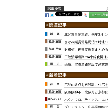
ニュース登
北関東自動車道、来年3月に
さがみ縦貫道路周辺で時速1
財務省、復興支援策まとめ
三陸沿岸道路の4車線化開通
函館、空港道路開設で産業
宅配の終点を再設計、住宅
阪急阪神不、北伊丹と京都
ハクオウロボティクス、エ
ブリヂストン、印事業30年