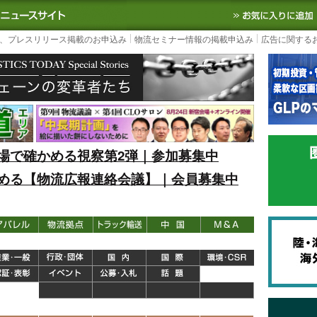
S TODAY｜国内最大の物流ニュースサイト
3PL, SCMなど国内外の最新の物流
、プレスリリース掲載のお申込み
物流セミナー情報の掲載申込み
広告に関する
場で確かめる視察第2弾｜参加募集中
める【物流広報連絡会議】｜会員募集中