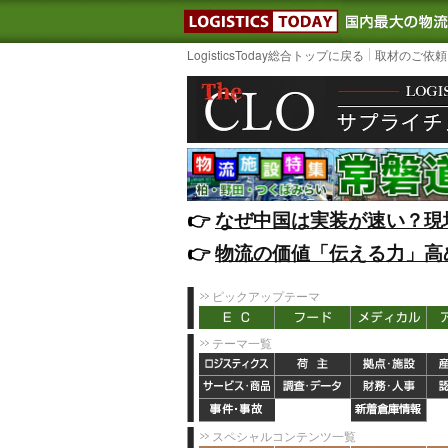
LOGISTIC
LogisticsToday総合トップに戻る
取材のご依頼
👉️
なぜ中国は実装が速い？現
👉️
物流の価値「伝える力」高
ピックアップテーマ
テーマ一覧
スペシャルコンテンツ一覧