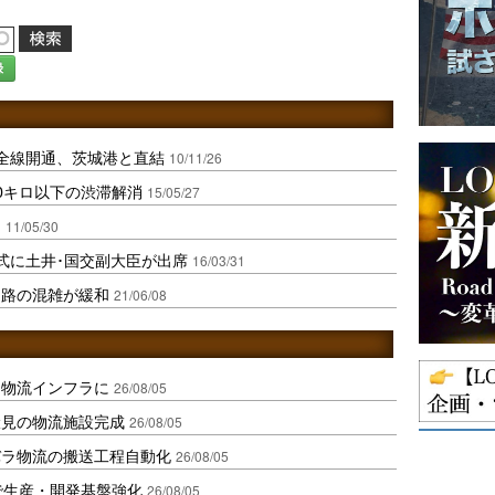
録
全線開通、茨城港と直結
10/11/26
0キロ以下の渋滞解消
15/05/27
る
11/05/30
式に土井･国交副大臣が出席
16/03/31
道路の混雑が緩和
21/06/08
を物流インフラに
26/08/05
伏見の物流施設完成
26/08/05
バラ物流の搬送工程自動化
26/08/05
で生産・開発基盤強化
26/08/05