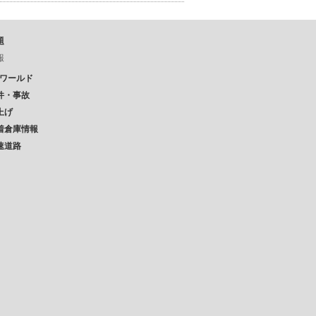
題
報
Pワールド
件・事故
上げ
着倉庫情報
速道路