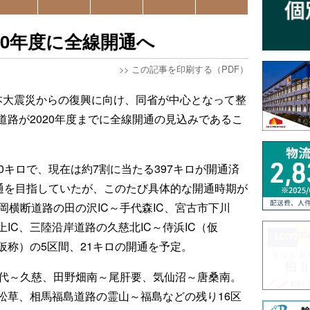
20年度に全線開通へ
>>
この記事を印刷する（PDF）
本大震災からの復興に向け、同省が中心となって整
路が2020年度までに全線開通の見込みであるこ
0キロで、現在は約7割に当たる397キロが開通済
開通を目指していたが、このたび具体的な開通時期が
岡横断道路の田の沢IC～手代森IC、宮古市下川
IC、三陸沿岸道路の久慈北IC～侍浜IC（仮
（仮称）の5区間、21キロの開通を予定。
普代～久慈、田野畑南～尾肝要、気仙沼～唐桑南。
松草、相馬福島道路の霊山～福島などの残り16区