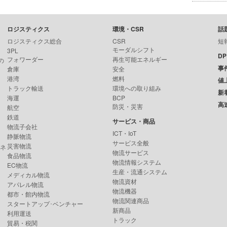
ロジスティクス
環境・CSR
話
ロジスティクス総合
CSR
短
モーダルシフト
3PL
D
フォワーダー
再生可能エネルギー
の
事
倉庫
安全
港湾
燃料
値
トラック輸送
環境への取り組み
新
海運
BCP
高
防災・災害
航空
鉄道
サービス・商品
物流子会社
ICT・IoT
静脈物流
サービス全般
災害物流
ンネ
物流サービス
食品物流
物流情報システム
EC物流
生産・流通システム
メディカル物流
物流資材
アパレル物流
物流機器
都市・館内物流
物流関連商品
スタートアップ･ベンチャー
新商品
利用運送
トラック
貿易・税関