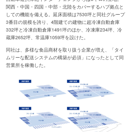
関西・中国・四国・中部・北陸をカバーするハブ拠点と
しての機能を備える。延床面積は7530坪と同社グループ
3番目の規模を誇り、4階建ての建物に超冷凍自動倉庫
332坪と冷凍自動倉庫1491坪のほか、冷凍庫234坪、冷
蔵庫2652坪、常温庫1059坪を設けた。
同社は、多様な食品商材を取り扱う企業が増え、「タイ
ムリーな配送システムの構築が必須」になったとして同
営業所を稼働した。