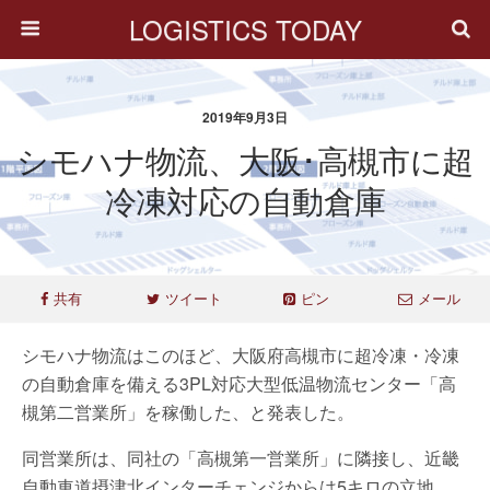
LOGISTICS TODAY
2019年9月3日
シモハナ物流、大阪･高槻市に超
冷凍対応の自動倉庫
共有
ツイート
ピン
メール
シモハナ物流はこのほど、大阪府高槻市に超冷凍・冷凍
の自動倉庫を備える3PL対応大型低温物流センター「高
槻第二営業所」を稼働した、と発表した。
同営業所は、同社の「高槻第一営業所」に隣接し、近畿
自動車道摂津北インターチェンジからは5キロの立地。