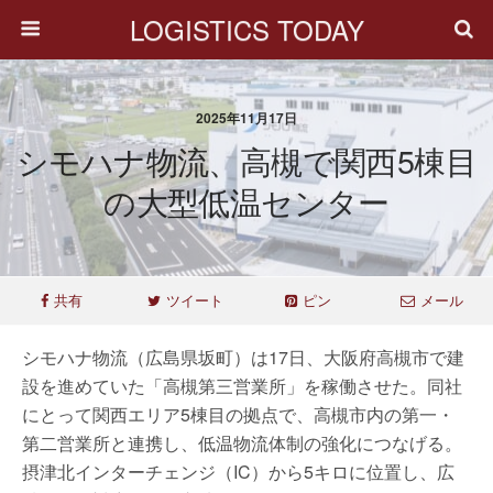
LOGISTICS TODAY
2025年11月17日
シモハナ物流、高槻で関西5棟目
の大型低温センター
共有
ツイート
ピン
メール
シモハナ物流（広島県坂町）は17日、大阪府高槻市で建
設を進めていた「高槻第三営業所」を稼働させた。同社
にとって関西エリア5棟目の拠点で、高槻市内の第一・
第二営業所と連携し、低温物流体制の強化につなげる。
摂津北インターチェンジ（IC）から5キロに位置し、広