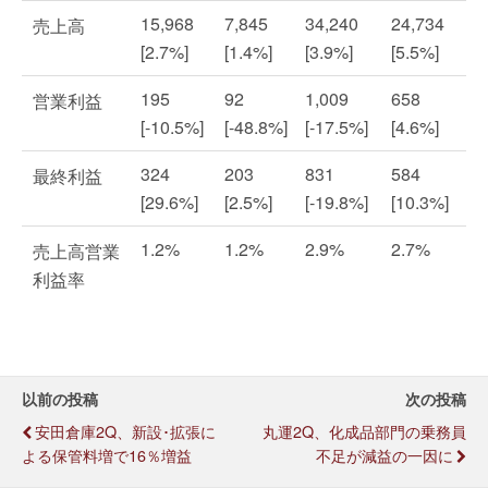
15,968
7,845
34,240
24,734
売上高
[2.7%]
[1.4%]
[3.9%]
[5.5%]
195
92
1,009
658
営業利益
[-10.5%]
[-48.8%]
[-17.5%]
[4.6%]
324
203
831
584
最終利益
[29.6%]
[2.5%]
[-19.8%]
[10.3%]
1.2%
1.2%
2.9%
2.7%
売上高営業
利益率
以前の投稿
次の投稿
安田倉庫2Q、新設･拡張に
丸運2Q、化成品部門の乗務員
よる保管料増で16％増益
不足が減益の一因に