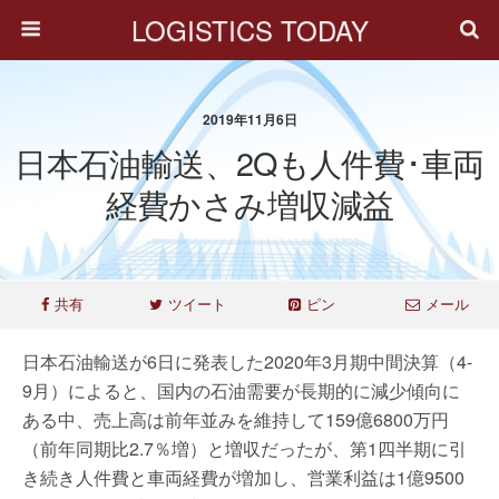
LOGISTICS TODAY
2019年11月6日
日本石油輸送、2Qも人件費･車両
経費かさみ増収減益
共有
ツイート
ピン
メール
日本石油輸送が6日に発表した2020年3月期中間決算（4-
9月）によると、国内の石油需要が長期的に減少傾向に
ある中、売上高は前年並みを維持して159億6800万円
（前年同期比2.7％増）と増収だったが、第1四半期に引
き続き人件費と車両経費が増加し、営業利益は1億9500