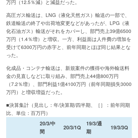
万円（12.5％減）と減益だった。
高圧ガス輸送は、LNG（液化天然ガス）輸送の一部で、
鉄道輸送の終了や出荷地変更などがあったが、LPG（液
化石油ガス）輸送がそれをカバーし、部門売上39億6500
万円（1.4％増）と増収。一方、利益面は人件費の増加を
受けて6300万円の赤字と、前年同期とほぼ同じ結果とな
った。
化成品・コンテナ輸送は、新規案件の獲得や海外輸送料
金の見直しなどに取り組み、部門売上44億800万円
（7.2％増）、部門利益1億4100万円（前年同期損失3000
万円）と増収増益だった。
■決算集計（見出し：年/決算期/四半期、［］：前年同期
比、単位：百万円）
20/3/中
19/3/通
20/3/1Q
19/3/3Q
間
期