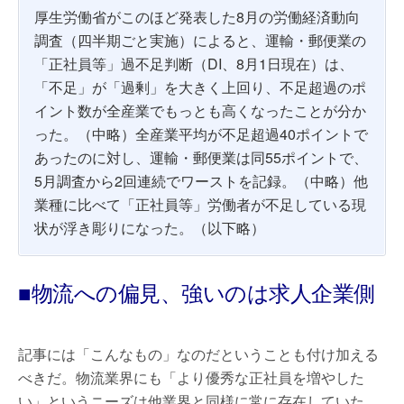
厚生労働省がこのほど発表した8月の労働経済動向
調査（四半期ごと実施）によると、運輸・郵便業の
「正社員等」過不足判断（DI、8月1日現在）は、
「不足」が「過剰」を大きく上回り、不足超過のポ
イント数が全産業でもっとも高くなったことが分か
った。（中略）全産業平均が不足超過40ポイントで
あったのに対し、運輸・郵便業は同55ポイントで、
5月調査から2回連続でワーストを記録。（中略）他
業種に比べて「正社員等」労働者が不足している現
状が浮き彫りになった。（以下略）
■物流への偏見、強いのは求人企業側
記事には「こんなもの」なのだということも付け加える
べきだ。物流業界にも「より優秀な正社員を増やした
い」というニーズは他業界と同様に常に存在していた