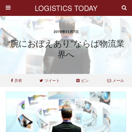
LOGISTICS TODAY
2019年11月7日
“腕におぼえあり”ならば物流業
界へ
共有
ツイート
ピン
メール