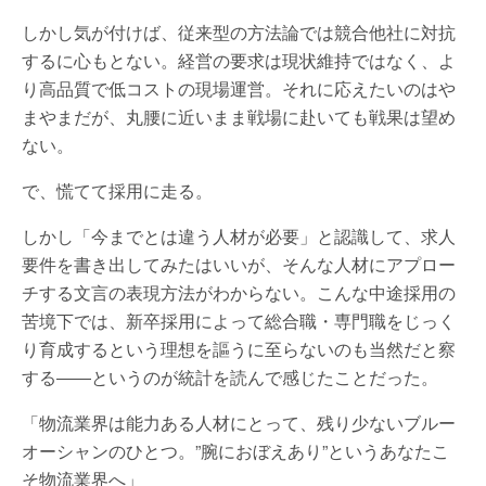
しかし気が付けば、従来型の方法論では競合他社に対抗
するに心もとない。経営の要求は現状維持ではなく、よ
り高品質で低コストの現場運営。それに応えたいのはや
まやまだが、丸腰に近いまま戦場に赴いても戦果は望め
ない。
で、慌てて採用に走る。
しかし「今までとは違う人材が必要」と認識して、求人
要件を書き出してみたはいいが、そんな人材にアプロー
チする文言の表現方法がわからない。こんな中途採用の
苦境下では、新卒採用によって総合職・専門職をじっく
り育成するという理想を謳うに至らないのも当然だと察
する――というのが統計を読んで感じたことだった。
「物流業界は能力ある人材にとって、残り少ないブルー
オーシャンのひとつ。”腕におぼえあり”というあなたこ
そ物流業界へ」