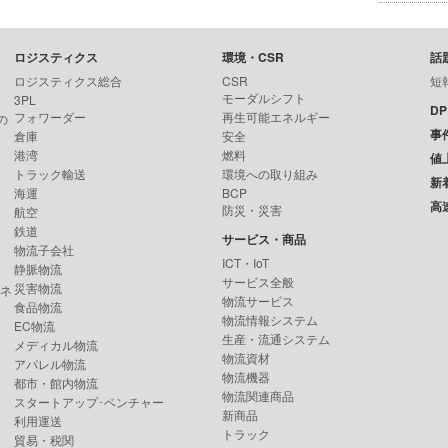
ロジスティクス
環境・CSR
話
ロジスティクス総合
CSR
短
モーダルシフト
3PL
D
フォワーダー
再生可能エネルギー
の
事
倉庫
安全
港湾
燃料
値
トラック輸送
環境への取り組み
新
海運
BCP
高
防災・災害
航空
鉄道
サービス・商品
物流子会社
ICT・IoT
静脈物流
サービス全般
災害物流
ンネ
物流サービス
食品物流
物流情報システム
EC物流
生産・流通システム
メディカル物流
物流資材
アパレル物流
物流機器
都市・館内物流
物流関連商品
スタートアップ･ベンチャー
新商品
利用運送
トラック
貿易・税関