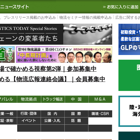
S TODAY｜国内最大の物流ニュースサイト
3PL, SCMなど国内外の最新の物流
、プレスリリース掲載のお申込み
物流セミナー情報の掲載申込み
広告に関する
場で確かめる視察第2弾｜参加募集中
める【物流広報連絡会議】｜会員募集中