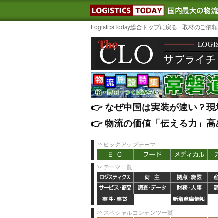
LOGISTIC
LogisticsToday総合トップに戻る
取材のご依頼
👉️
なぜ中国は実装が速い？現
👉️
物流の価値「伝える力」高
ピックアップテーマ
テーマ一覧
スペシャルコンテンツ一覧