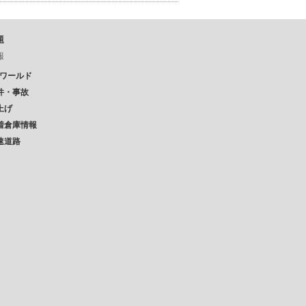
題
報
Pワールド
件・事故
上げ
着倉庫情報
速道路