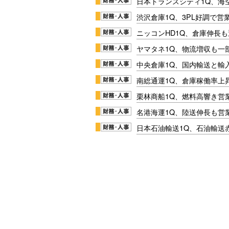
日本トランスシティ1Q、海
渋沢倉庫1Q、3PL好調で営
ニッコンHD1Q、倉庫伸長
ヤマタネ1Q、物流増収も一
中央倉庫1Q、国内輸送と輸
南総通運1Q、倉庫稼働率上
栗林商船1Q、燃料高響き営
名港海運1Q、陸送伸長も営業
日本石油輸送1Q、石油輸送