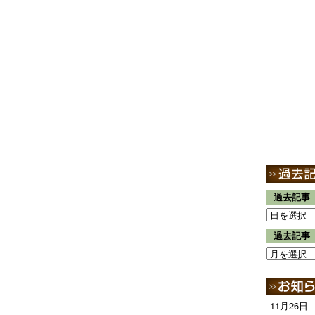
過去記事
過去記事
11月26日