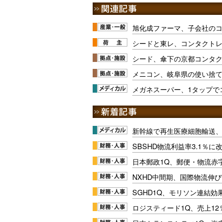
旭化成ファーマ、子会社の
シードと東レ、コンタクト
シード、傘下の京都コンタ
メニコン、岐阜県の使い捨
メガネスーパー、1タップで
新幹線で再生医療細胞輸送
SBSHD物流利益率3.1％
日本郵政1Q、郵便・物流赤
NXHD中間期、国際物流伸び
SGHD1Q、モリソン連結効
ロジスティード1Q、売上1