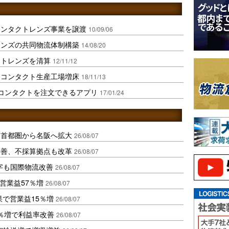
コンタクトレンズ事業を譲渡
10/09/06
レンズの共同物流体制構築
14/08/20
クトレンズを清算
12/11/12
てコンタクト生産工場増床
18/11/13
コンタクトを注文できるアプリ
17/01/24
、首都圏から名阪へ拡大
26/08/07
に改善、不採算拠点も改革
26/08/07
字も国際物流改善
26/08/07
営業益57％増
26/08/07
果で営業益15％増
26/08/07
2％増で利益率改善
26/08/07