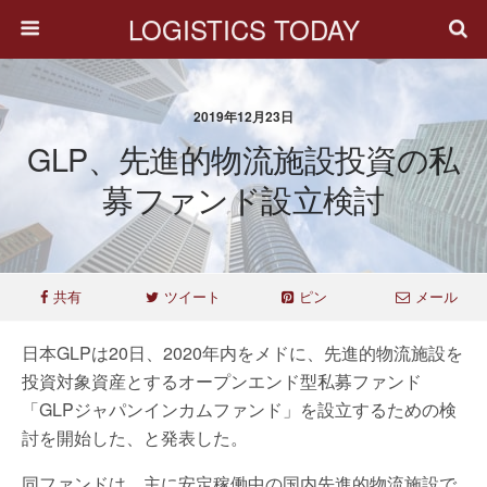
LOGISTICS TODAY
2019年12月23日
GLP、先進的物流施設投資の私
募ファンド設立検討
共有
ツイート
ピン
メール
日本GLPは20日、2020年内をメドに、先進的物流施設を
投資対象資産とするオープンエンド型私募ファンド
「GLPジャパンインカムファンド」を設立するための検
討を開始した、と発表した。
同ファンドは、主に安定稼働中の国内先進的物流施設で