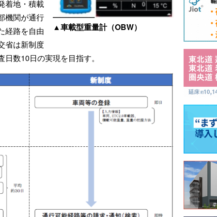
発着地・積載
部機関が通行
▲車載型重量計（OBW）
た経路を自由
交省は新制度
査日数10日の実現を目指す。