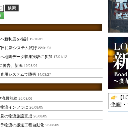
録
縮へ新制度を検討
19/10/31
7日に新システム試行
22/01/31
化へ地図データ収集実験に参加
17/01/12
に警告、新潟
19/08/06
審査用システムで障害
14/03/27
中国物流最前線
26/08/06
を物流インフラに
26/08/05
伏見の物流施設完成
26/08/05
バラ物流の搬送工程自動化
26/08/05