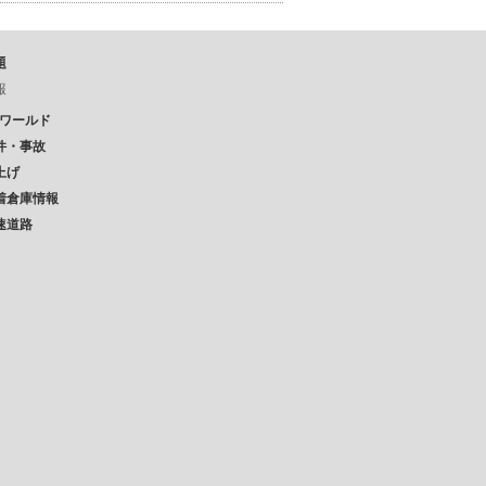
題
報
Pワールド
件・事故
上げ
着倉庫情報
速道路