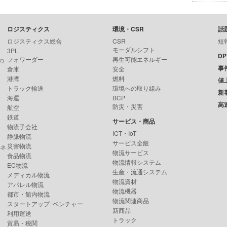
ロジスティクス
環境・CSR
話
ロジスティクス総合
CSR
短
モーダルシフト
3PL
D
フォワーダー
再生可能エネルギー
の
事
倉庫
安全
港湾
燃料
値
トラック輸送
環境への取り組み
新
海運
BCP
高
防災・災害
航空
鉄道
サービス・商品
物流子会社
ICT・IoT
静脈物流
サービス全般
災害物流
ンネ
物流サービス
食品物流
物流情報システム
EC物流
生産・流通システム
メディカル物流
物流資材
アパレル物流
物流機器
都市・館内物流
物流関連商品
スタートアップ･ベンチャー
新商品
利用運送
トラック
貿易・税関