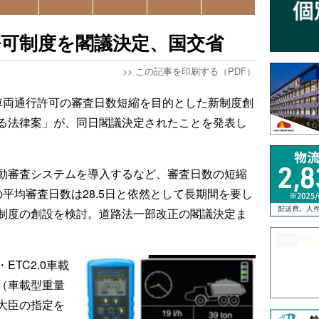
許可制度を閣議決定、国交省
>>
この記事を印刷する（PDF）
車両通行許可の審査日数短縮を目的とした新制度創
る法律案」が、同日閣議決定されたことを発表し
動審査システムを導入するなど、審査日数の短縮
平均審査日数は28.5日と依然として長期間を要し
制度の創設を検討。道路法一部改正の閣議決定ま
TC2.0車載
（車載型重量
大臣の指定を