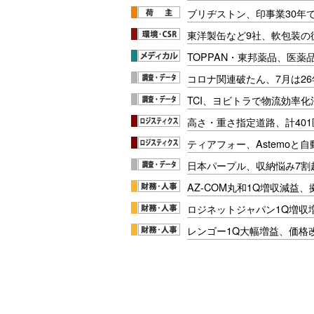
ブリヂストン、印事業30年
東洋製缶など9社、軟包装の
TOPPAN・東邦薬品、医薬
コロナ関連破たん、7月は26
TCI、ヨビトラで物流効率
高さ・重さ指定道路、計40
ティアフォー、Astemoと自
日本パープル、収納悩み7割
AZ-COM丸和1Q増収減益
ロジネットジャパン1Q増収
レンゴー1Q大幅増益、価格