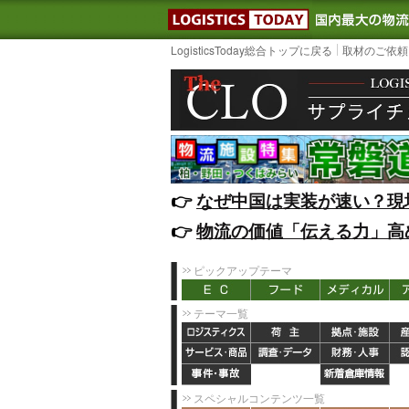
LOGISTIC
LogisticsToday総合トップに戻る
取材のご依頼
👉️
なぜ中国は実装が速い？現
👉️
物流の価値「伝える力」高
ピックアップテーマ
テーマ一覧
スペシャルコンテンツ一覧