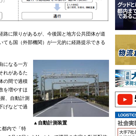
経路に限りがあるが、今後国と地方公共団体が道
いても国（外部機関）が一元的に経路提示できる
由になる一方
それがあるた
体の間で過積
数を増やすほ
把握、自動計測
下げなどで過
▲自動計測装置
に都内で「特