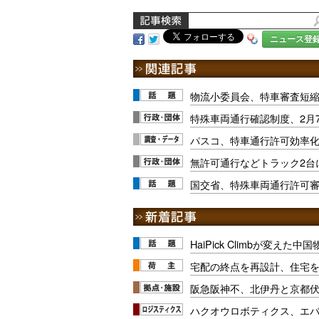
ニュース登
物流小委員会、特車審査短
特殊車両通行確認制度、2月
パスコ、特車通行許可効率
無許可通行などトラック2台
国交省、特殊車両通行許可
HaiPick Climbが変えた
宅配の終点を再設計、住宅
阪急阪神不、北伊丹と京都
ハクオウロボティクス、エ