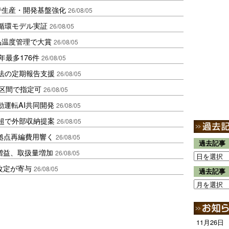
で生産・開発基盤強化
26/08/05
循環モデル実証
26/08/05
品温度管理で大賞
26/08/05
年最多176件
26/08/05
化法の定期報告支援
26/08/05
1区間で指定可
26/08/05
動運転AI共同開発
26/08/05
超で外部収納提案
26/08/05
、拠点再編費用響く
26/08/05
過去記事
増益、取扱量増加
26/08/05
改定が寄与
26/08/05
過去記事
11月26日