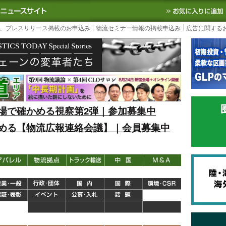
S TODAY｜国内最大の物流ニュースサイト
3PL, SCMなど国内外の最新の物流
、プレスリリース掲載のお申込み
物流セミナー情報の掲載申込み
広告に関する
場で確かめる視察第2弾｜参加募集中
める【物流広報連絡会議】｜会員募集中