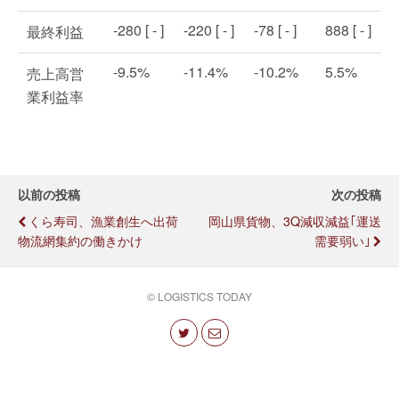
-280 [ - ]
-220 [ - ]
-78 [ - ]
888 [ - ]
最終利益
-9.5%
-11.4%
-10.2%
5.5%
売上高営
業利益率
以前の投稿
次の投稿
くら寿司、漁業創生へ出荷
岡山県貨物、3Q減収減益｢運送
物流網集約の働きかけ
需要弱い｣
© LOGISTICS TODAY