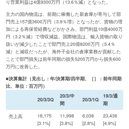
り営業利益は4億9300万円（13.6％減）となった。
主力の国内物流は、前期に稼働した新倉庫が寄与して部
門売上157億3600万円（3.9％増）となったが、貨物の増
加による再保管経費などがかさみ、部門利益10億4000万
円（3.2％減）で増収減益。国際物流は、輸入貨物の取り
扱いが減少したことで部門売上20億8200万円（5.4％
減）と減収だったが、海外子会社の倉庫業務が貢献した
ことで部門損失は前年同期の損失5200万円から損失600
万円に改善した。
■決算集計（見出し：年/決算期/四半期、［］：前年同期
比、単位：百万円）
20/3/中
19/3/通
20/3/3Q
20/3/1Q
間
期
18,175
11,998
6,038
23,436
売上高
[3.1%]
[3.8%]
[2.8%]
[4.9%]