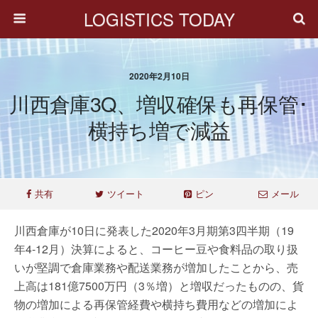
LOGISTICS TODAY
2020年2月10日
川西倉庫3Q、増収確保も再保管･
横持ち増で減益
共有
ツイート
ピン
メール
川西倉庫が10日に発表した2020年3月期第3四半期（19
年4-12月）決算によると、コーヒー豆や食料品の取り扱
いが堅調で倉庫業務や配送業務が増加したことから、売
上高は181億7500万円（3％増）と増収だったものの、貨
物の増加による再保管経費や横持ち費用などの増加によ