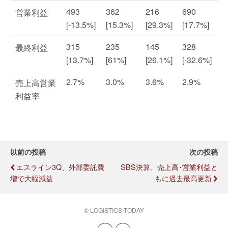
493
362
216
690
営業利益
[-13.5%]
[15.3%]
[29.3%]
[17.7%]
315
235
145
328
最終利益
[13.7%]
[61%]
[26.1%]
[-32.6%]
2.7%
3.0%
3.6%
2.9%
売上高営業
利益率
以前の投稿
次の投稿
エスライン3Q、外部委託費
SBS決算、売上高･営業利益と
増で大幅減益
もに過去最高更新
© LOGISTICS TODAY