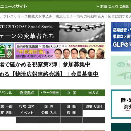
S TODAY｜国内最大の物流ニュースサイト
3PL, SCMなど国内外の最新の物流
、プレスリリース掲載のお申込み
物流セミナー情報の掲載申込み
広告に関する
場で確かめる視察第2弾｜参加募集中
める【物流広報連絡会議】｜会員募集中