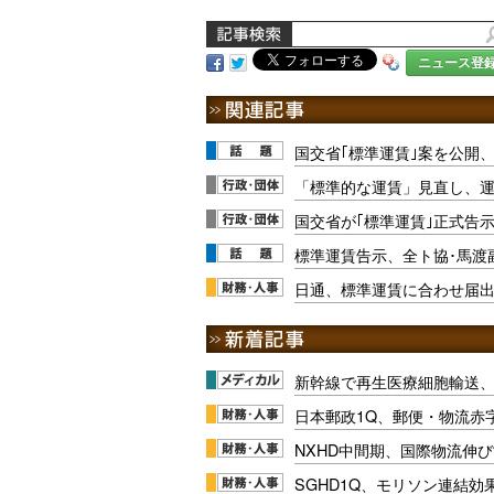
ニュース登
国交省｢標準運賃｣案を公開
「標準的な運賃」見直し、
国交省が｢標準運賃｣正式告
標準運賃告示、全ト協･馬渡
日通、標準運賃に合わせ届
新幹線で再生医療細胞輸送
日本郵政1Q、郵便・物流赤
NXHD中間期、国際物流伸び
SGHD1Q、モリソン連結効