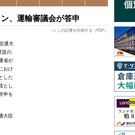
イン、運輸審議会が答申
>>
この記事を印刷する（PDF）
交通大
運賃の
通省が
におけ
とした
賃とし
答申を
通大臣