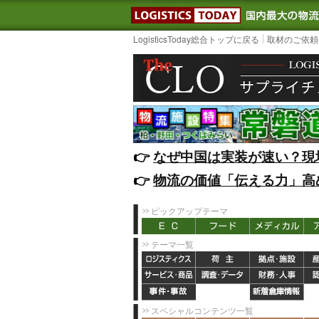
LOGISTIC
LogisticsToday総合トップに戻る
取材のご依頼
👉️
なぜ中国は実装が速い？現
👉️
物流の価値「伝える力」高
ピックアップテーマ
テーマ一覧
スペシャルコンテンツ一覧