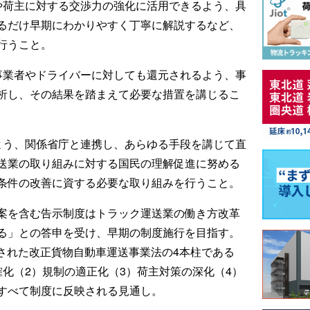
や荷主に対する交渉力の強化に活用できるよう、具
るだけ早期にわかりやすく丁寧に解説するなど、
行うこと。
事業者やドライバーに対しても還元されるよう、事
析し、その結果を踏まえて必要な措置を講じるこ
よう、関係省庁と連携し、あらゆる手段を講じて直
送業の取り組みに対する国民の理解促進に努める
条件の改善に資する必要な取り組みを行うこと。
案を含む告示制度はトラック運送業の働き方改革
る」との答申を受け、早期の制度施行を目指す。
施行された改正貨物自動車運送事業法の4本柱である
化（2）規制の適正化（3）荷主対策の深化（4）
すべて制度に反映される見通し。