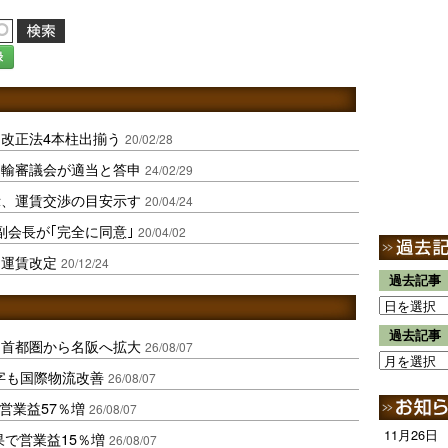
録
、改正法4本柱出揃う
20/02/28
運輸審議会が適当と答申
24/02/29
示、運賃交渉の目安示す
20/04/24
副会長が｢完全に同意｣
20/04/02
出運賃改定
20/12/24
過去記事
過去記事
、首都圏から名阪へ拡大
26/08/07
字も国際物流改善
26/08/07
営業益57％増
26/08/07
11月26日
果で営業益15％増
26/08/07