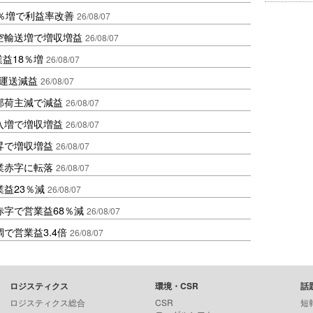
2％増で利益率改善
26/08/07
空輸送増で増収増益
26/08/07
業益18％増
26/08/07
も運送減益
26/08/07
部荷主減で減益
26/08/07
入増で増収増益
26/08/07
昇で増収増益
26/08/07
業赤字に転落
26/08/07
益23％減
26/08/07
赤字で営業益68％減
26/08/07
で営業益3.4倍
26/08/07
ロジスティクス
環境・CSR
話
ロジスティクス総合
CSR
短