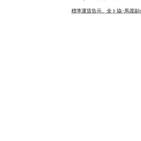
標準運賃告示、全ト協･馬渡副