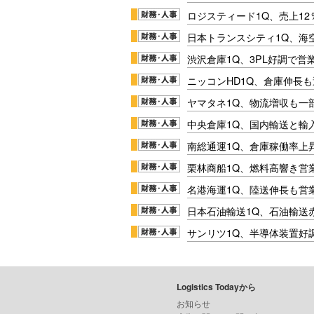
ロジスティード1Q、売上1
日本トランスシティ1Q、海
渋沢倉庫1Q、3PL好調で営
ニッコンHD1Q、倉庫伸長
ヤマタネ1Q、物流増収も一
中央倉庫1Q、国内輸送と輸
南総通運1Q、倉庫稼働率上
栗林商船1Q、燃料高響き営
名港海運1Q、陸送伸長も営業
日本石油輸送1Q、石油輸送
サンリツ1Q、半導体装置好調
Logistics Todayから
お知らせ