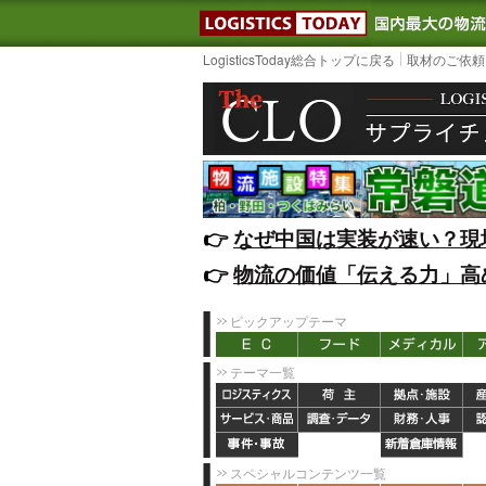
LOGISTIC
LogisticsToday総合トップに戻る
取材のご依頼
👉️
なぜ中国は実装が速い？現
👉️
物流の価値「伝える力」高
ピックアップテーマ
テーマ一覧
スペシャルコンテンツ一覧