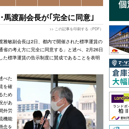
･馬渡副会長が｢完全に同意｣
>>
この記事を印刷する（PDF）
渡雅敏副会長は2日、都内で開催された標準運賃の
通省の考え方に完全に同意する」と述べ、2月26日
した標準運賃の告示制度に賛成であることを表明
述べた
賃を確
るため
況があ
間外労
流機能
懸念を