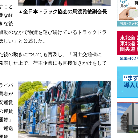
すこと
▲全日本トラック協会の馬渡雅敏副会長
要な経
きな後
騒動のなかで物資を運び続けているトラックドラ
ほしい」と公述した。
た後の動きについても言及し、「国土交通省に
発表した上で、荷主企業にも直接働きかけをして
。
ライバ
業者が
安運賃
の運賃
運賃」
、運送
運賃