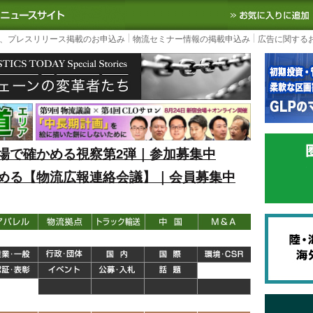
S TODAY｜国内最大の物流ニュースサイト
3PL, SCMなど国内外の最新の物流
、プレスリリース掲載のお申込み
物流セミナー情報の掲載申込み
広告に関する
場で確かめる視察第2弾｜参加募集中
める【物流広報連絡会議】｜会員募集中