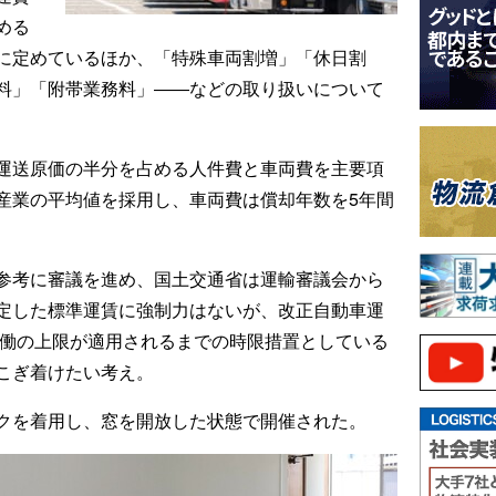
める
に定めているほか、「特殊車両割増」「休日割
料」「附帯業務料」――などの取り扱いについて
運送原価の半分を占める人件費と車両費を主要項
産業の平均値を採用し、車両費は償却年数を5年間
参考に審議を進め、国土交通省は運輸審議会から
定した標準運賃に強制力はないが、改正自動車運
労働の上限が適用されるまでの時限措置としている
こぎ着けたい考え。
クを着用し、窓を開放した状態で開催された。