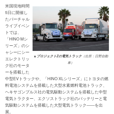
米国現地時間
5日に開催し
たバーチャル
ライブイベン
トでは、
「HINO Mシ
リーズ」のシ
ャシーにシー
▲プロジェクトZの電気トラック
（出所：日野自動
エレクトリッ
車）
ク社のモータ
ーを搭載した
中型EVトラックや、「HINO XLシリーズ」にトヨタの燃
料電池システムを搭載した大型水素燃料電池トラック、
ヘキサゴンプルス社の電気駆動システムを搭載した中型
電気トラクター、エクソストラック社のバッテリーと電
気駆動システムを搭載した大型電気トラック――を出
展。