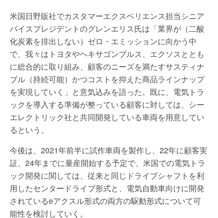
米国日野販社でカスタマーエクスペリエンス担当シニア
バイスプレジデントのグレンエリス氏は「業界が（二酸
化炭素を排出しない）ゼロ・エミッションに向かう中
で、我々はトヨタやヘキサゴンプルス、エクソスととも
に総合的に取り組み、顧客のニーズを満たすサスティナ
ブル（持続可能）かつコストを抑えた商品ラインナップ
を実現していく」と意気込みを語った。既に、電気トラ
ックを導入する準備が整っている顧客に対しては、シー
エレクトリック社と共同開発している車両を用意してい
るという。
今後は、2021年前半に試作車両を製作し、22年に顧客実
証、24年までに量産開始する予定で、米国での電気トラ
ック開発に関しては、従来と同じドライブシャフトを利
用したセンタードライブ形式と、電気自動車向けに開発
されているeアクスル形式の両方の駆動形式について可
能性を検討していく。