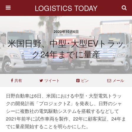
LOGISTICS TODAY
2020年10月6日
米国日野、中型･大型EVトラッ
ク24年までに量産
共有
ツイート
ピン
メール
日野自動車は6日、米国における中型・大型電気トラッ
クの開発計画「プロジェクトZ」を発表し、日野のシャ
シーに複数社の電気駆動システムを搭載するなどして
2021年前半に試作車両を製作、22年に顧客実証、24年ま
でに量産開始することを明らかにした。