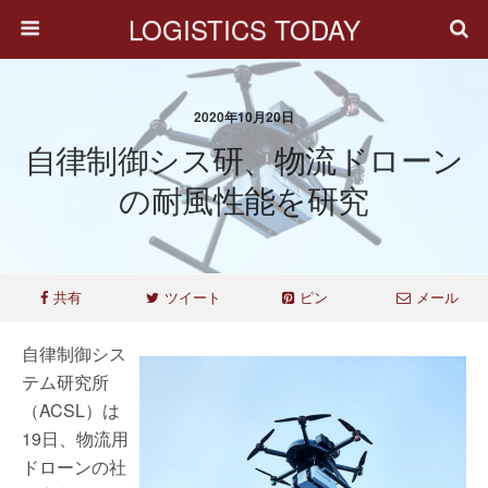
LOGISTICS TODAY
2020年10月20日
自律制御シス研、物流ドローン
の耐風性能を研究
共有
ツイート
ピン
メール
自律制御シス
テム研究所
（ACSL）は
19日、物流用
ドローンの社